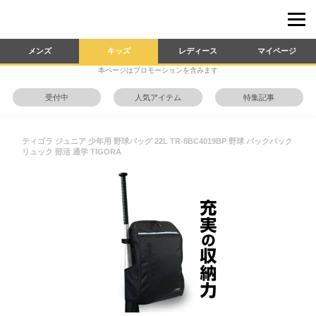
メンズ
キッズ
レディース
マイページ
本ページはプロモーションを含みます
受付中
人気アイテム
特集記事
ティゴラ ジュニア 少年用 野球バッグ 22L TR-8BC4019BP 野球 バックパック
リュック 部活 通学 TIGORA