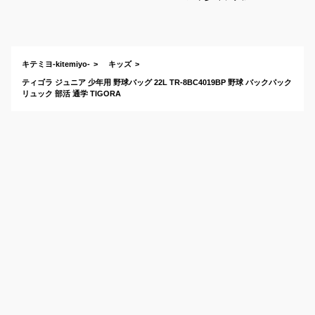
おすすめは？
キテミヨ-kitemiyo-
キッズ
ティゴラ ジュニア 少年用 野球バッグ 22L TR-8BC4019BP 野球 バックパック
リュック 部活 通学 TIGORA