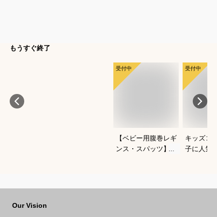
もうすぐ終了
受付中
受付中
【ベビー用腹巻レギ
キッズコ
ンス・スパッツ】よ
子に人気
ちよち歩きに便利な
なあった
おすすめは？
ートでお
Our Vision