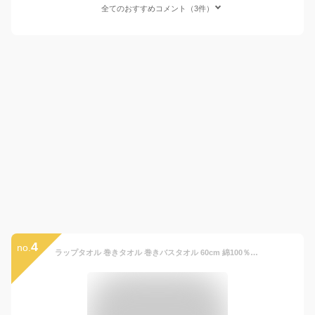
全てのおすすめコメント（3件）
4
no.
ラップタオル 巻きタオル 巻きバスタオル 60cm 綿100％ コットン 巻きタオル ナストー プールタオル 男の子 女の子 Sサイズ 60x110cm かわいいプリント 子ども キッズ プール 小学生 中学生 学校 スポーツ 水泳 スイミング 海水浴