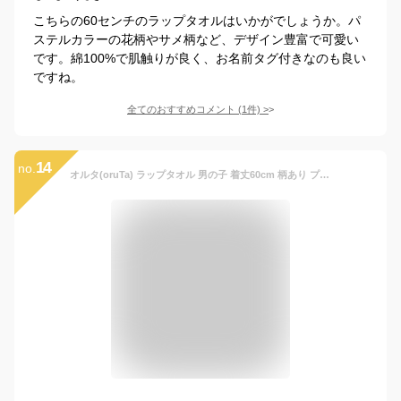
こちらの60センチのラップタオルはいかがでしょうか。パ
ステルカラーの花柄やサメ柄など、デザイン豊富で可愛い
です。綿100%で肌触りが良く、お名前タグ付きなのも良い
ですね。
全てのおすすめコメント
(
1
件)
>
14
no.
オルタ(oruTa) ラップタオル 男の子 着丈60cm 柄あり プリント キッズ 女の子 ビーチタオル ボタン調整可 吸水速乾 プール 水泳 巻きタオル お着替えタオル 綿100％ スペースナイトブルー