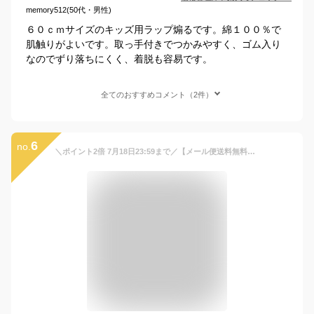
memory512(50代・男性)
６０ｃｍサイズのキッズ用ラップ煽るです。綿１００％で
肌触りがよいです。取っ手付きでつかみやすく、ゴム入り
なのでずり落ちにくく、着脱も容易です。
全てのおすすめコメント（2件）
6
no.
＼ポイント2倍 7月18日23:59まで／【メール便送料無料】くるま ロケット さかな 柄 ラップタオル 60cm丈 綿100% ゴム入りギャザー ホック付き 紫外線遮蔽加工 制菌加工 キッズ 巻きタオル 着替えタオル ラップバスタオル ジュニア プールタオル[rp6]