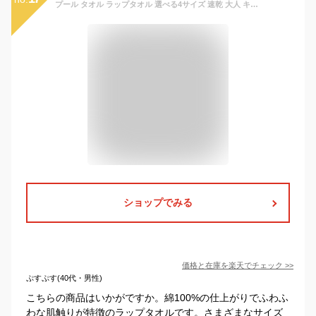
プール タオル ラップタオル 選べる4サイズ 速乾 大人 キッズ メンズ レディース 大きいサイズ プールタオル 巻き巻きタオル 60cm 80cm 100cm 120cm まきまきタオル すぐ乾く マイクロファイバー こども用 海水浴 バスタオル 子供用 スイミング レジャー
ショップでみる
価格と在庫を
楽天
でチェック
>>
ぷすぷす(40代・男性)
こちらの商品はいかがですか。綿100%の仕上がりでふわふ
わな肌触りが特徴のラップタオルです。さまざまなサイズ