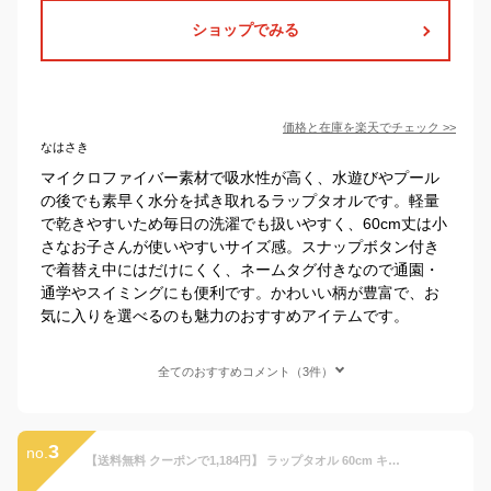
ショップでみる
価格と在庫を
楽天
でチェック
>>
なはさき
マイクロファイバー素材で吸水性が高く、水遊びやプール
の後でも素早く水分を拭き取れるラップタオルです。軽量
で乾きやすいため毎日の洗濯でも扱いやすく、60cm丈は小
さなお子さんが使いやすいサイズ感。スナップボタン付き
で着替え中にはだけにくく、ネームタグ付きなので通園・
通学やスイミングにも便利です。かわいい柄が豊富で、お
気に入りを選べるのも魅力のおすすめアイテムです。
全てのおすすめコメント（3件）
3
no.
【送料無料 クーポンで1,184円】 ラップタオル 60cm キッズ 制菌 防臭 綿100％ 巻きタオル 子供 プールタオル 無地 清潔 抗菌 バスタオル 部屋干し まきタオル 男の子 女の子 お風呂 スイミング プール 名前タグ付 水遊び 水泳 吸水 幼稚園 小学校 日焼け対策 通園 通学