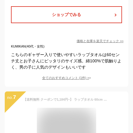
ショップでみる
価格と在庫を
楽天
でチェック
>>
KUMIKAN(40代・女性)
こちらのギャザー入りで使いやすいラップタオルは60セン
チ丈とお子さんにピッタリのサイズ感。綿100%で肌触りよ
く、男の子に人気のデザインもいいです
全てのおすすめコメント
(
1
件)
>
7
no.
【送料無料 クーポンで1,184円~】 ラップタオル 60cm キッズ 吸水 速乾 マイクロファイバー 男の子 女の子 名前タグ付 無地 巻きタオル プールタオル ベビー ジュニア 子供用 着替え お風呂 水泳 プール スイミング スクール 海水浴 水遊び 吸水 120cm 幼稚園 小学校