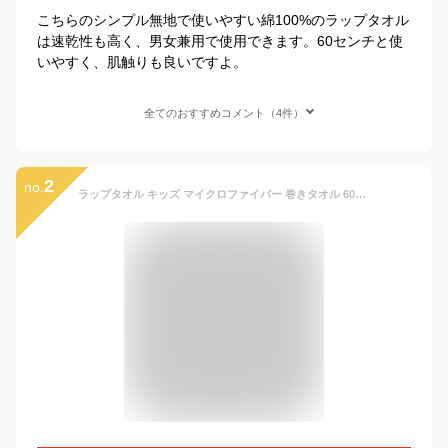
こちらのシンプル無地で使いやすい綿100%のラップタオル
は速乾性も高く、男女兼用で使用できます。60センチと使
いやすく、肌触りも良いですよ。
全てのおすすめコメント（4件）
2
no.
ラップタオル キッズ マイクロファイバー 巻きタオル 60cm | 巻き タオル 子ども プール 水泳 着替えタオル 水着用品 プールタオル タオル ネームタグ 子供用 着替え お風呂 温泉 海 スイミング 海水浴 夏 水遊び バスタオル 通学 かわいい 車 ひまわり レオパード 野球