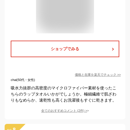
ショップでみる
価格と在庫を
楽天
でチェック
>>
chai(50代・女性)
吸水力抜群の高密度のマイクロファイバー素材を使ったこ
ちらのラップタオルいかがでしょうか。極細繊維で肌ざわ
りもなめらか、速乾性も高くお洗濯後もすぐに乾きます。
全てのおすすめコメント
(
2
件)
>
8
no.