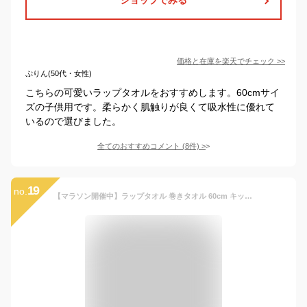
価格と在庫を
楽天
でチェック
>>
ぷりん(50代・女性)
こちらの可愛いラップタオルをおすすめします。60cmサイ
ズの子供用です。柔らかく肌触りが良くて吸水性に優れて
いるので選びました。
全てのおすすめコメント
(
8
件)
>
19
no.
【マラソン開催中】ラップタオル 巻きタオル 60cm キッズ 子供 男の子 女の子 無地 名前 ガーゼ シンプル プール 海 [M便 1/3]