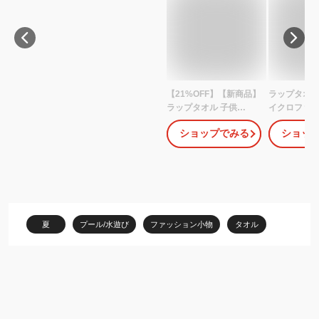
【21%OFF】【新商品】
ラップタオル
ラップタオル 子供
イクロファイ
60cm 無地 綿100% 速乾
タオル 60cm
ショップでみる
ショッ
女の子 男の子 プール ス
ル 子ども プ
イミング 海水浴（圧縮
替えタオル 
メール便）
ールタオル 
ムタグ 子供用
風呂 温泉 海
海水浴 夏 水
オル 通学 か
夏
プール/水遊び
ファッション小物
タオル
まわり レオ