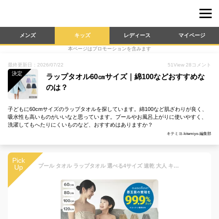
メンズ
キッズ
レディース
マイページ
本ページはプロモーションを含みます
最終更新日：2026/07/22
51
View
28
コメント
決定
ラップタオル60㎝サイズ｜綿100などおすすめな
のは？
子どもに60cmサイズのラップタオルを探しています。綿100など肌ざわりが良く、
吸水性も高いものがいいなと思っています。プールやお風呂上がりに使いやすく、
洗濯してもへたりにくいものなど、おすすめはありますか？
キテミヨ-kitemiyo-編集部
Pick
プール タオル ラップタオル 選べる4サイズ 速乾 大人 キッズ メンズ レディース 大きいサイズ プールタオル 巻き巻きタオル 60cm 80cm 100cm 120cm まきまきタオル すぐ乾く マイクロファイバー こども用 海水浴 バスタオル 子供用 スイミング レジャー
Up