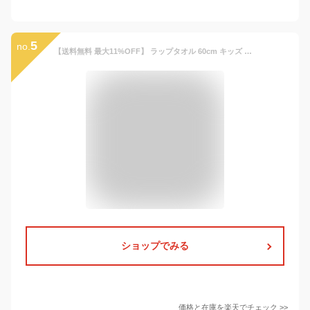
5
no.
【送料無料 最大11%OFF】 ラップタオル 60cm キッズ プールタオル 男の子 パトカー 消防車 救急車 恐竜 ダイナソー 新幹線 電車 働く車 昆虫 巻きタオル 子供用 綿100％ コットン お名前タグ付 水着用品 バスタオル 120cm 着替え スイミング プール 海水浴 通園 通学 水泳
ショップでみる
価格と在庫を
楽天
でチェック
>>