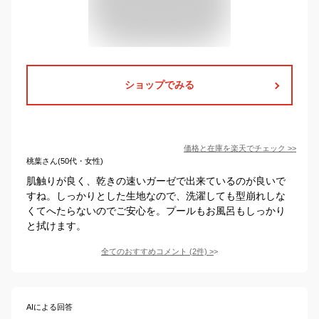
ショップでみる
価格と在庫を
楽天
でチェック
>>
桃葉さん(50代・女性)
肌触りが良く、乾きの速いガーゼで出来ているのが良いで
すね。しっかりとした生地なので、洗濯しても型崩れしな
くてへたらないのでご安心を。プールもお風呂もしっかり
と拭けます。
全てのおすすめコメント
(
2
件)
>
AIによる回答