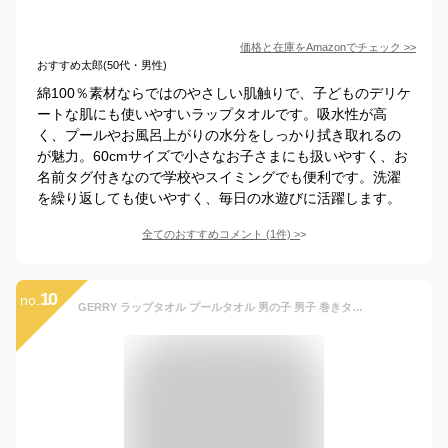
価格と在庫を
Amazon
でチェック
>>
おすすめ太郎(50代・男性)
綿100％素材ならではのやさしい肌触りで、子どものデリケ
ートな肌にも使いやすいラップタオルです。吸水性が高
く、プールやお風呂上がりの水分をしっかり拭き取れるの
が魅力。60cmサイズで小さなお子さまにも扱いやすく、お
名前タグ付きなので学校やスイミングでも便利です。洗濯
を繰り返しても使いやすく、毎日の水遊びに活躍します。
全てのおすすめコメント
(
1
件)
>
10
no.
GERRY ラップタオル プールタオル 男の子 男子 巻きタオル バスタオル 大判タオル ボタン付きタオル 60cm 60センチ 80cm 80センチ 100cm 100センチ キッズ 子供 幼稚園 保育園 小学生 小学校 中学生 中学校 綿100% プール用 着替え用 スイミング 水泳