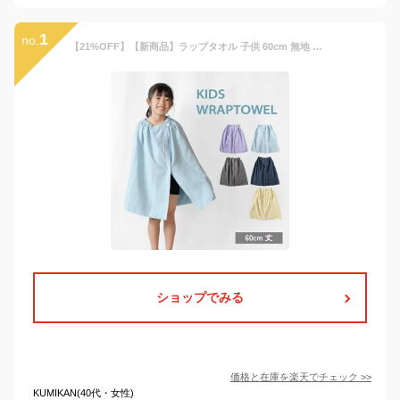
1
no.
【21%OFF】【新商品】ラップタオル 子供 60cm 無地 綿100% 速乾 女の子 男の子 プール スイミング 海水浴（圧縮 メール便）
ショップでみる
価格と在庫を
楽天
でチェック
>>
KUMIKAN(40代・女性)