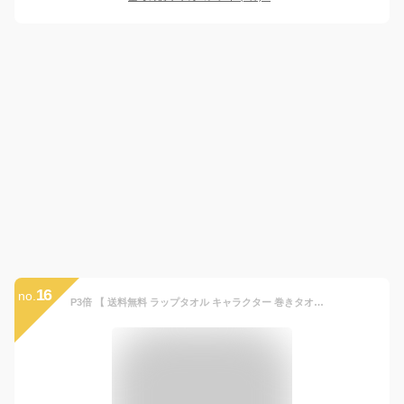
16
no.
P3倍 【 送料無料 ラップタオル キャラクター 巻きタオル マキタオル 】 ポケモン ちいかわ プー すみっコぐらし サンリオ トトロ ジジ マイメロ クロミ しまじろう キッズ プール お風呂 50cm丈 60cm丈 80cm丈 キャラ 女児 男児 小学生 幼児 小学校