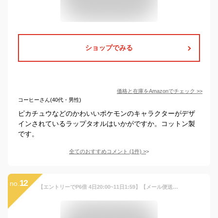
ショップでみる
価格と在庫を
Amazon
でチェック
>>
コーヒーさん(40代・男性)
ピカチュウなどのかわいいポケモンのキャラクターがデザ
インされているラップタオルはいかがですか。コットン製
です。
全てのおすすめコメント
(
1
件)
>
12
no.
【エントリーでP6倍 4日20:00~11日1:59】【メール便送料無料】ユニコーン リボン 柄 ラップタオル 60cm丈 綿100% ゴム入りギャザー ホック付き 紫外線遮蔽加工 制菌加工 ユニコーンとリボン 巻きタオル 女の子 ラップバスタオル ジュニア プールタオル[rp6][rpa6]