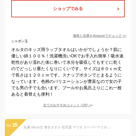
ショップでみる
価格と在庫を
Amazon
でチェック
>>
シャボン玉
オルタのキッズ用ラップタオルはいかがでしょうか？肌に
優しい綿１００％！洗濯機洗いOKでお手入れ簡単！吸水速
乾性があり濡れた体に巻いて水分を吸収してもすぐに乾く
のでどっしり重たくなりにくいです。サイズは６０ｃｍ丈
で長さは１２０ｃｍです。スナップボタンでとまるように
なっています。色柄のバリエーションが豊富なので女の子
でも男の子でも合います。プールやお風呂上りにこれ一枚
あると着替えも便利！
全てのおすすめコメント
(
1
件)
>
15
no.
丸眞 60cm丈 巻きタオル 任天堂 マリオ スーパーマリオブラザーズ フレッシュメンバーズ 制菌加工 紫外線遮蔽加工 男の子 女の子 4525003700