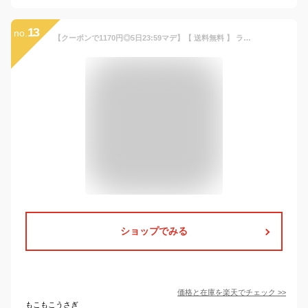
13
no.
【クーポンで1170円◎5日23:59マデ】【 送料無料 】 ラップタオル キッズ 男の子 女の子 60cm × 120cm 綿100％ ネームタグ付 [ 日焼け対策 巻きタオル 水着用品 プールタオル タオル 子供用 着替え お風呂 温泉 大人 スイミング 海水浴 水遊び バスタオル かわいい ]
ショップでみる
価格と在庫を
楽天
でチェック
>>
もこもこうさぎ