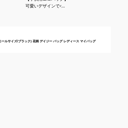
可愛いデザインで小さ
めコンパクトになるお
すすめは？
(スモールサイズ/ブラック) 花柄 デイジー バッグ レディース マイバッグ