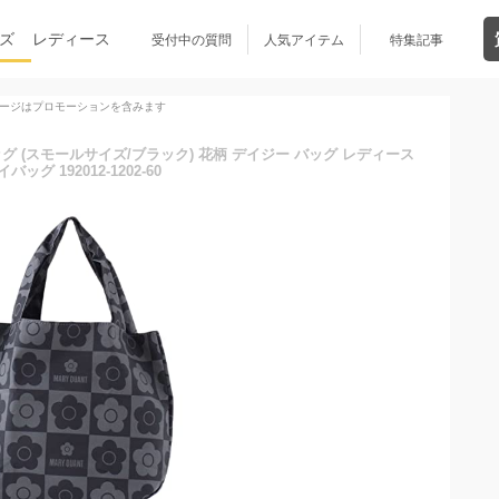
ズ
レディース
受付中の質問
人気アイテム
特集記事
ージはプロモーションを含みます
バッグ (スモールサイズ/ブラック) 花柄 デイジー バッグ レディース
バッグ 192012-1202-60