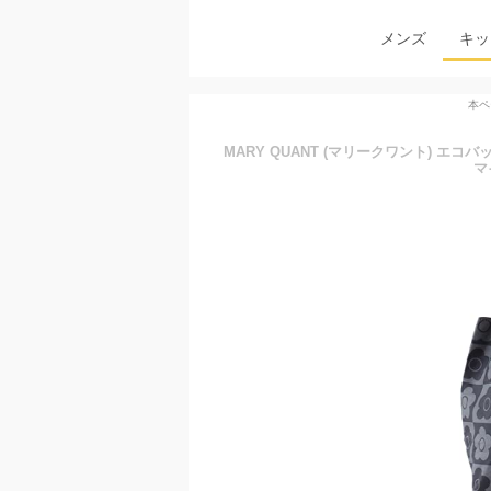
メンズ
キッ
本ペ
MARY QUANT (マリークワント) エコ
マイ