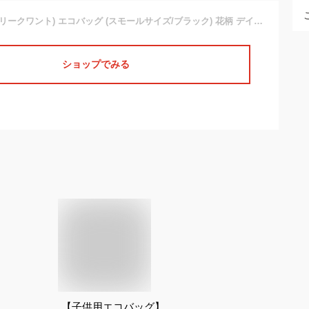
MARY QUANT (マリークワント) エコバッグ (スモールサイズ/ブラック) 花柄 デイジー バッグ レディース マイバッグ 192012-1202-60
ショップでみる
【子供用エコバッグ】