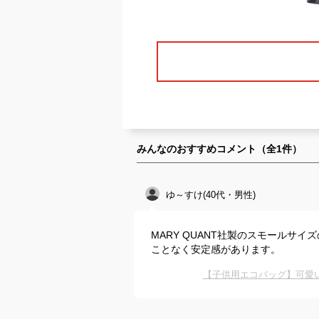
みんなのおすすめコメント（全
1
件）
ゆ～すけ(40代・男性)
MARY QUANT社製のスモールサ
ことなく安定感があります。
【子供用エコバッグ】可愛