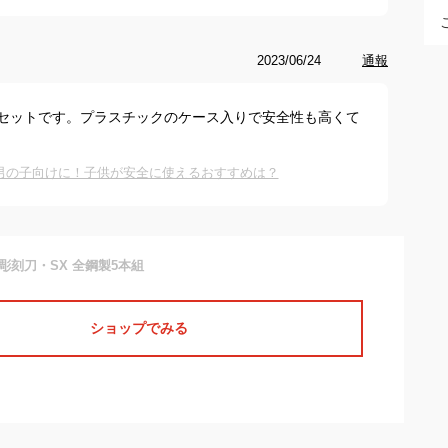
2023/06/24
通報
セットです。プラスチックのケース入りで安全性も高くて
男の子向けに！子供が安全に使えるおすすめは？
彫刻刀・SX 全鋼製5本組
ショップでみる