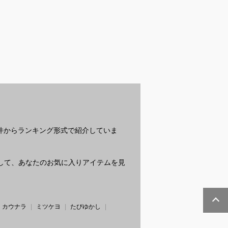
の人気レンタル
ウォーターガン｜最強
水鉄砲｜電動ウォータ
電
男の子）｜ワン
モデルのおすすめは？
ーガンタイプのおすす
光
など、自宅で簡
めは？
な
付けできるおす
？
？
条件からランキング形式で紹介していま
質問して、あなたのお気に入りアイテムを見
カウナラ
ミツケヨ
たびゆかし