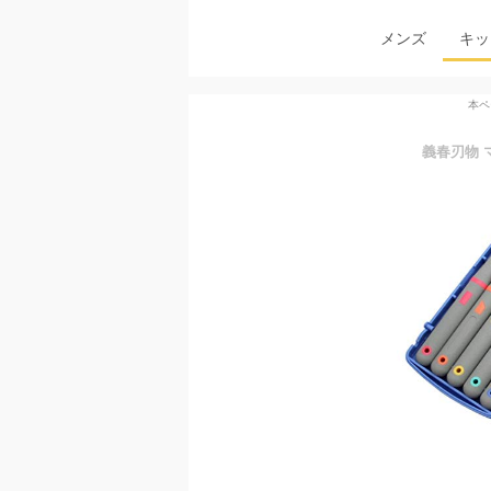
メンズ
キッ
本ペ
義春刃物 