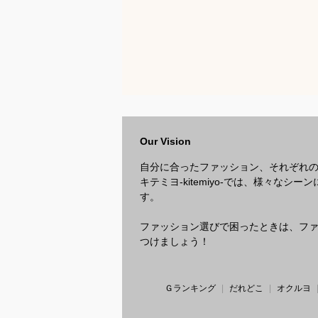
Our Vision
自分に合ったファッション、それぞれ
キテミヨ-kitemiyo-では、様々
す。
ファッション選びで困ったときは、ファッ
つけましょう！
Ｇランキング
だれどこ
オクルヨ