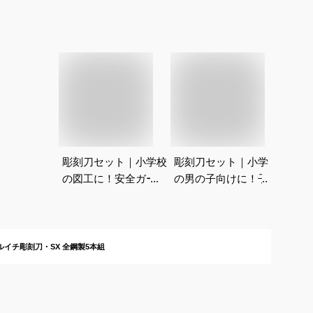
彫刻刀セット｜小学校
彫刻刀セット｜小学生
の図工に！安全ガード
の男の子向けに！子供
付きで滑りにくい初め
が安全に使えるおすす
ての彫刻刀のおすすめ
めは？
は？
ルイチ彫刻刀・SX 全鋼製5本組