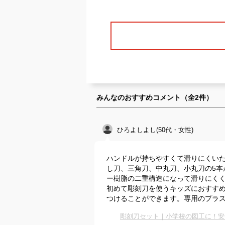
みんなのおすすめコメント（全
2
件）
ひろよしよし(50代・女性)
ハンドルが持ちやすくて滑りにくいた
し刀、三角刀、中丸刀、小丸刀の5本
ー樹脂の二重構造になって滑りにく
初めて彫刻刀を使うキッズにおすす
つけることができます。専用のプラ
彫刻刀セット｜小学校の図工に！安