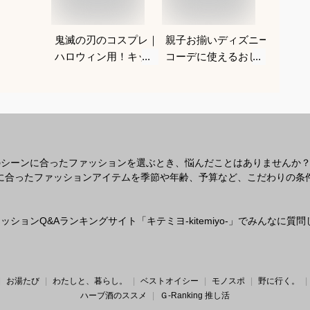
鬼滅の刃のコスプレ｜
親子お揃いディズニー
七五三
ハロウィン用！キッズ
コーデに使えるおしゃ
着物（
のなりきり人気衣装の
れなペアファッション
タッチ
おすすめは？
のおすすめは？
単に着
すめは
のシーンに合ったファッションを選ぶとき、悩んだことはありませんか
なシーンに合ったファッションアイテムを季節や年齢、予算など、こだわりの
ションQ&Aランキングサイト「キテミヨ-kitemiyo-」でみんなに
お湯たび
わたしと、暮らし。
ベストオイシー
モノスポ
野に行く。
ハーブ酒のススメ
Ｇ-Ranking 推し活