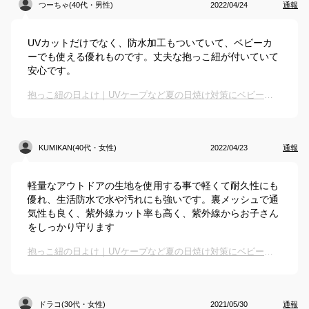
つーちゃ(40代・男性)
2022/04/24
通報
UVカットだけでなく、防水加工もついていて、ベビーカ
ーでも使える優れものです。丈夫な抱っこ紐が付いていて
安心です。
抱っこ紐の日よけ｜UVケープなど夏の日焼け対策にベビー用カバーのおすすめは？
KUMIKAN(40代・女性)
2022/04/23
通報
軽量なアウトドアの生地を使用する事で軽くて耐久性にも
優れ、生活防水で水や汚れにも強いです。裏メッシュで通
気性も良く、紫外線カット率も高く、紫外線からお子さん
をしっかり守ります
抱っこ紐の日よけ｜UVケープなど夏の日焼け対策にベビー用カバーのおすすめは？
ドラコ(30代・女性)
2021/05/30
通報