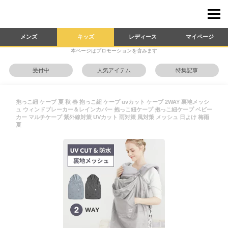
メンズ
キッズ
レディース
マイページ
本ページはプロモーションを含みます
受付中
人気アイテム
特集記事
抱っこ紐 ケープ 夏 秋 春 抱っこ紐 ケープ uvカット ケープ 2WAY 裏地メッシ
ュ ウィンドブレーカー＆レインカバー 抱っこ紐ケープ 抱っこ紐ケープ ベビー
カー マルチケープ 紫外線対策 UVカット 雨対策 風対策 メッシュ 日よけ 梅雨
夏