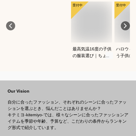
受付中
受付中
最高気温16度の子供
ハロウィ
の服装選び｜ちょう
う子供の
どいい重ね着コーデ
コスプレ
を教えてください
は？
Our Vision
自分に合ったファッション、それぞれのシーンに合ったファッ
ションを選ぶとき、悩んだことはありませんか？
キテミヨ-kitemiyo-では、様々なシーンに合ったファッションア
イテムを季節や年齢、予算など、こだわりの条件からランキン
グ形式で紹介しています。