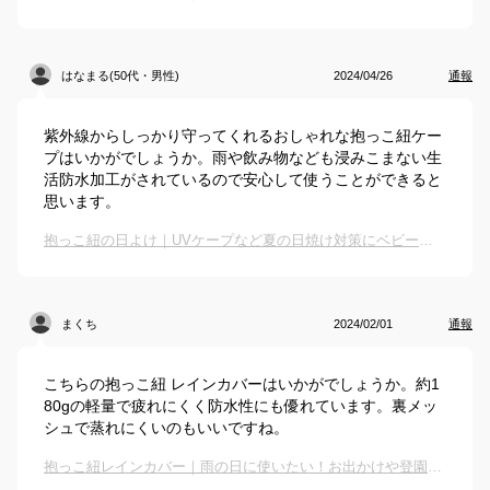
はなまる(50代・男性)
2024/04/26
通報
紫外線からしっかり守ってくれるおしゃれな抱っこ紐ケー
プはいかがでしょうか。雨や飲み物なども浸みこまない生
活防水加工がされているので安心して使うことができると
思います。
抱っこ紐の日よけ｜UVケープなど夏の日焼け対策にベビー用カバーのおすすめは？
まくち
2024/02/01
通報
こちらの抱っこ紐 レインカバーはいかがでしょうか。約1
80gの軽量で疲れにくく防水性にも優れています。裏メッ
シュで蒸れにくいのもいいですね。
抱っこ紐レインカバー｜雨の日に使いたい！お出かけや登園にも便利なカバーのおすすめは？