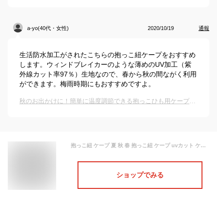
a-yo(40代・女性)
2020/10/19
通報
生活防水加工がされたこちらの抱っこ紐ケープをおすすめ
します。ウィンドブレイカーのような薄めのUV加工（紫
外線カット率97％）生地なので、春から秋の間ながく利用
ができます。梅雨時期にもおすすめですよ。
秋のお出かけに！簡単に温度調節できる抱っこひも用ケープは？
抱っこ紐 ケープ 夏 秋 春 抱っこ紐 ケープ uvカット ケープ 2WAY 裏地メッシュ ウィンドブレーカー＆レインカバー 抱っこ紐ケープ 抱っこ紐ケープ ベビーカー マルチケープ 紫外線対策 UVカット 雨対策 風対策 メッシュ 日よけ 梅雨 夏
ショップでみる