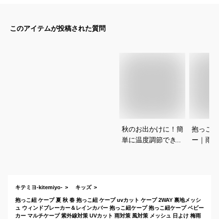
このアイテムが投稿された質問
秋のお出かけに！簡
抱っこ紐
単に温度調節できる
ー｜雨の
抱っこひも用ケープ
い！お出
は？
にも便利
おすすめ
キテミヨ-kitemiyo-
キッズ
抱っこ紐 ケープ 夏 秋 春 抱っこ紐 ケープ uvカット ケープ 2WAY 裏地メッシ
ュ ウィンドブレーカー＆レインカバー 抱っこ紐ケープ 抱っこ紐ケープ ベビー
カー マルチケープ 紫外線対策 UVカット 雨対策 風対策 メッシュ 日よけ 梅雨