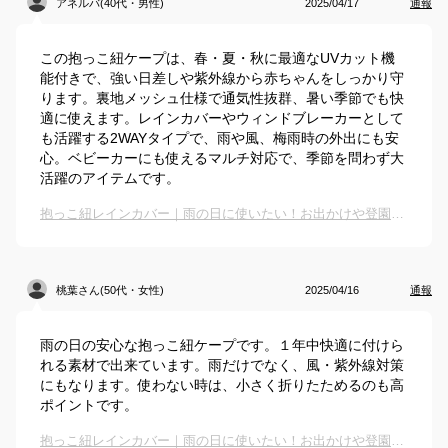
アネルバ(40代・男性)
2025/04/17
通報
この抱っこ紐ケープは、春・夏・秋に最適なUVカット機
能付きで、強い日差しや紫外線から赤ちゃんをしっかり守
ります。裏地メッシュ仕様で通気性抜群、暑い季節でも快
適に使えます。レインカバーやウィンドブレーカーとして
も活躍する2WAYタイプで、雨や風、梅雨時の外出にも安
心。ベビーカーにも使えるマルチ対応で、季節を問わず大
活躍のアイテムです。
抱っこ紐レインカバー｜雨の日に使いたい！お出かけや登園にも便利なカバーのおすすめは？
桃葉さん(50代・女性)
2025/04/16
通報
雨の日の安心な抱っこ紐ケープです。１年中快適に付けら
れる素材で出来ています。雨だけでなく、風・紫外線対策
にもなります。使わない時は、小さく折りたためるのも高
ポイントです。
抱っこ紐レインカバー｜雨の日に使いたい！お出かけや登園にも便利なカバーのおすすめは？