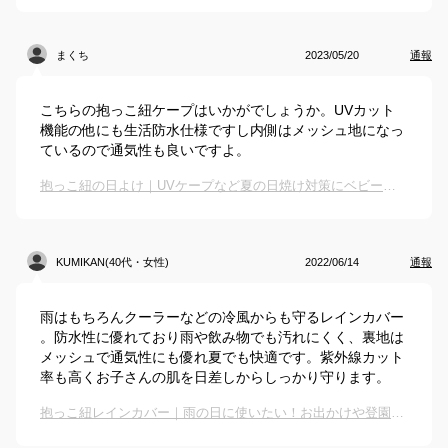
まくち
2023/05/20
通報
こちらの抱っこ紐ケープはいかがでしょうか。UVカット
機能の他にも生活防水仕様ですし内側はメッシュ地になっ
ているので通気性も良いですよ。
抱っこ紐の日よけ｜UVケープなど夏の日焼け対策にベビー用カバーのおすすめは？
KUMIKAN(40代・女性)
2022/06/14
通報
雨はもちろんクーラーなどの冷風からも守るレインカバー
。防水性に優れており雨や飲み物でも汚れにくく、裏地は
メッシュで通気性にも優れ夏でも快適です。紫外線カット
率も高くお子さんの肌を日差しからしっかり守ります。
抱っこ紐レインカバー｜雨の日に使いたい！お出かけや登園にも便利なカバーのおすすめは？