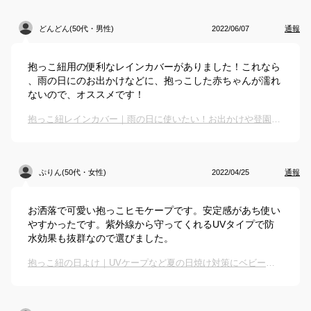
どんどん(50代・男性)
2022/06/07
通報
抱っこ紐用の便利なレインカバーがありました！これなら
、雨の日にのお出かけなどに、抱っこした赤ちゃんが濡れ
ないので、オススメです！
抱っこ紐レインカバー｜雨の日に使いたい！お出かけや登園にも便利なカバーのおすすめは？
ぷりん(50代・女性)
2022/04/25
通報
お洒落で可愛い抱っこヒモケープです。安定感があち使い
やすかったです。紫外線から守ってくれるUVタイプで防
水効果も抜群なので選びました。
抱っこ紐の日よけ｜UVケープなど夏の日焼け対策にベビー用カバーのおすすめは？