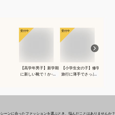
受付中
受付中
受付中
【高学年男子】新学期
【小学生女の子】修学
1歳浮
に新しい靴で！かっこ
旅行に薄手でさっと羽
におす
よくておしゃれなブラ
織れるおしゃれなアウ
ビーフ
ンドスニーカーは？
ターは？
うきわ
のシーンに合ったファッションを選ぶとき、悩んだことはありませんか