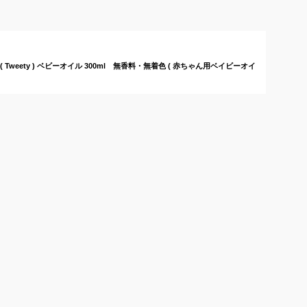
は？
のおすすめは？
weety ) ベビーオイル 300ml 無香料・無着色 ( 赤ちゃん用ベイビーオイ