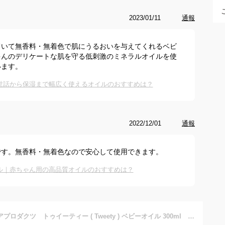
2023/01/11
通報
ていて無香料・無着色で肌にうるおいを与えてくれるベビ
ゃんのデリケートな肌を守る低刺激のミネラルオイルを使
います。
世話から保湿まで幅広く使えるオイルのおすすめは？
2022/12/01
通報
です。無香料・無着色なので安心して使用できます。
ル｜赤ちゃん用の高品質オイルのおすすめは？
熊野油脂 ビューアプロダクツ トゥイーティー ( Tweety ) ベビーオイル 300ml 無香料・無着色 ( 赤ちゃん用ベイビーオイル 本体 ) ( 4513574011809 )