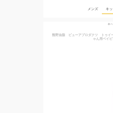
メンズ
キッ
本ペ
熊野油脂 ビューアプロダクツ トゥイーティー 
ゃん用ベイビーオイ