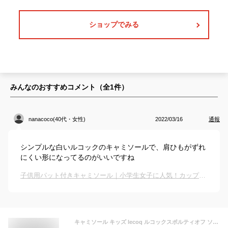
ショップでみる
みんなのおすすめコメント（全
1
件）
nanacoco(40代・女性)
2022/03/16
通報
シンプルな白いルコックのキャミソールで、肩ひもがずれ
にくい形になってるのがいいですね
子供用パット付きキャミソール｜小学生女子に人気！カップ付きキャミソールのおすすめは？
キャミソール キッズ lecoq ルコックスポルティオフ ソフトカップ付 女の子 子供服 ジュニア服 黒/白 身長140/150/160/165cm ニッセン nissen