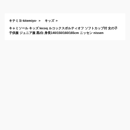
付きキャミソールの
おすすめは？
キテミヨ-kitemiyo-
キッズ
キャミソール キッズ lecoq ルコックスポルティオフ ソフトカップ付 女の子
子供服 ジュニア服 黒/白 身長140/150/160/165cm ニッセン nissen