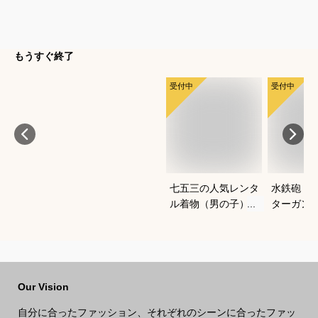
もうすぐ終了
受付中
受付中
七五三の人気レンタ
水鉄砲｜
ル着物（男の子）｜
ターガン
ワンタッチなど、自
すすめは
宅で簡単に着付けで
きるおすすめは？
Our Vision
自分に合ったファッション、それぞれのシーンに合ったファッ