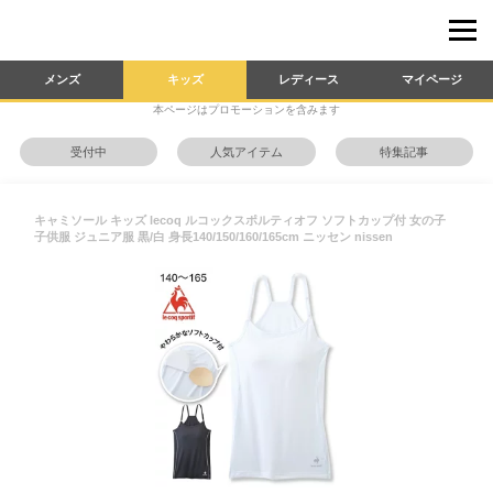
メンズ
キッズ
レディース
マイページ
本ページはプロモーションを含みます
受付中
人気アイテム
特集記事
キャミソール キッズ lecoq ルコックスポルティオフ ソフトカップ付 女の子
子供服 ジュニア服 黒/白 身長140/150/160/165cm ニッセン nissen