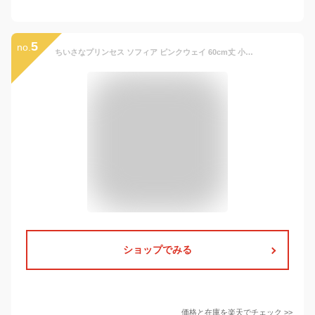
5
no.
ちいさなプリンセス ソフィア ピンクウェイ 60cm丈 小寸 小判 キッズ 子供 ラップタオル 巻きタオル タオル 入園 入学 通園 通学 【送料無料】
ショップでみる
価格と在庫を
楽天
でチェック
>>