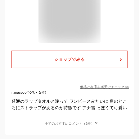
ショップでみる
価格と在庫を
楽天
でチェック
>>
nanacoco(40代・女性)
普通のラップタオルと違って ワンピースみたいに 肩のとこ
ろにストラップがあるのが特徴です アナ雪 っぽくて可愛い
全てのおすすめコメント（2件）