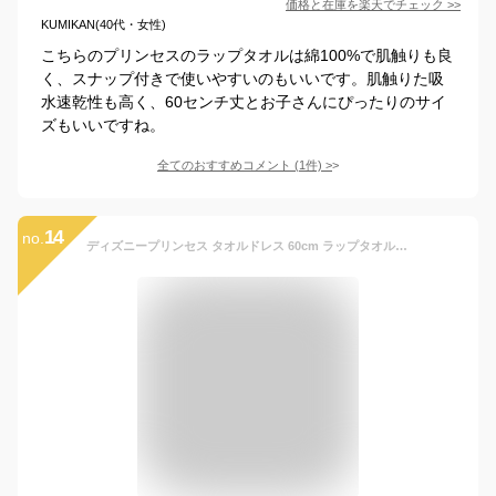
価格と在庫を
楽天
でチェック
>>
KUMIKAN(40代・女性)
こちらのプリンセスのラップタオルは綿100%で肌触りも良
く、スナップ付きで使いやすいのもいいです。肌触りた吸
水速乾性も高く、60センチ丈とお子さんにぴったりのサイ
ズもいいですね。
全てのおすすめコメント
(
1
件)
>
14
no.
ディズニープリンセス タオルドレス 60cm ラップタオル 巻きタオル キッズ 女の子 小学生 プール 水泳 海水浴 お風呂 着替え ポンチョ ラプンツェル アリエル エルサ かわいい リボン付き