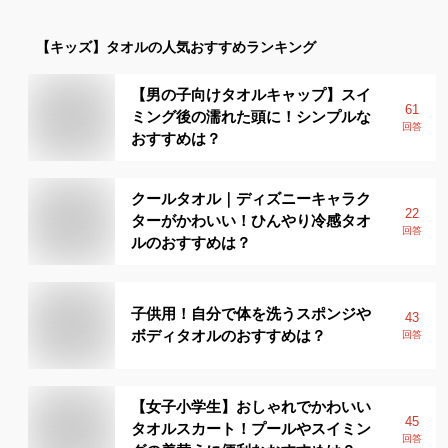
【キッズ】
タオル
の人気おすすめランキング
【男の子向けタオルキャップ】スイ
61
ミング後の濡れた頭に！シンプルな
回答
おすすめは？
クールタオル｜ディズニーキャラク
22
ターがかわいい！ひんやり冷感タオ
回答
ルのおすすめは？
子供用！自分で体を洗うスポンジや
43
ボディタオルのおすすめは？
回答
【女子小学生】おしゃれでかわいい
45
タオルスカート！プールやスイミン
回答