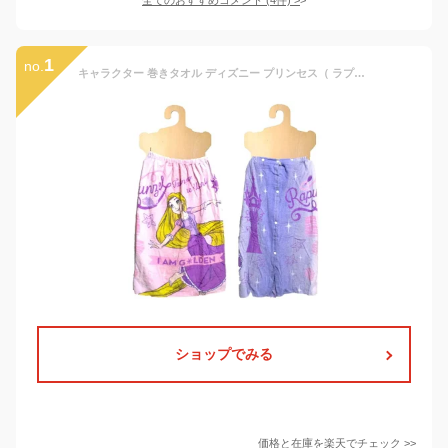
1
no.
キャラクター 巻きタオル ディズニー プリンセス（ ラプンツェル ）（ ドリームグラデーション ピンク パープル系 ) 約80cm丈（ 約80×110cm ) ディズニー ラップタオル プールタオル スナップタオル 子供 巻タオル まきたおる 【メール便OK】
ショップでみる
価格と在庫を
楽天
でチェック
>>