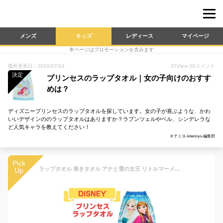
メンズ
キッズ
レディース
マイページ
本ページはプロモーションを含みます
最終更新日：2026/07/24
37
View
30
コメント
決定
プリンセスのラップタオル｜女の子向けのおすす
めは？
ディズニープリンセスのラップタオルを探しています。女の子が喜ぶような、かわ
いいデザインののラップタオルはありますか？ラプンツェルやベル、シンデレラな
ど人気キャラを教えてください！
キテミヨ-kitemiyo-編集部
Pick
ラップタオル 巻きタオル アナと雪の女王 リトルマーメイド アリエル ディズニープリンセス 60cm丈 綿100％ キッズ 子供用 まきまき タオル マキタオル ラップドレス ドレスタオル ゴム入り お風呂上がり プールタオル スイミング 海水浴 着替え 小学生 女の子 Disney
Up