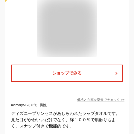
ショップでみる
価格と在庫を
楽天
でチェック
>>
memory512(50代・男性)
ディズニープリンセスがあしらわれたラップタオルです。
見た目がかわいいだけでなく、綿１００％で肌触りもよ
く、スナップ付きで機能的です。