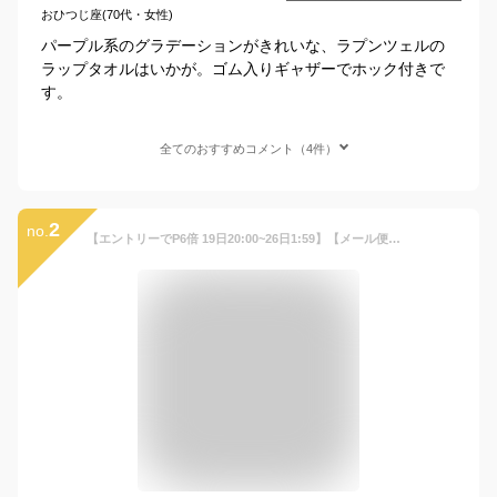
おひつじ座(70代・女性)
パープル系のグラデーションがきれいな、ラプンツェルの
ラップタオルはいかが。ゴム入りギャザーでホック付きで
す。
全てのおすすめコメント（4件）
2
no.
【エントリーでP6倍 19日20:00~26日1:59】【メール便送料無料】ディズニー プリンセス ラップタオル 60cm丈 綿100% ホック付き 紫外線遮蔽加工 制菌加工 キャラクター ラプンツェル アリエル モアナ ジャスミン 巻きタオル ラップバスタオル ジュニア プールタオル[rp6]