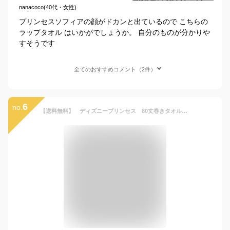
nanacoco(40代・女性)
プリンセスソフィアの顔がドカンと出ているので こちらの
ラップタオル はいかがでしょうか。 自分のものが分かりや
すそうです
全てのおすすめコメント（2件）
6
no.
【送料無料】 ディズニープリンセス 80丈巻きタオルトゥインクルフラワー 姫 映画 タオル たおる ラップタオル スナップ付きタオル プール 海 着替え 子供 キッズ 雑貨 グッズ かわいい