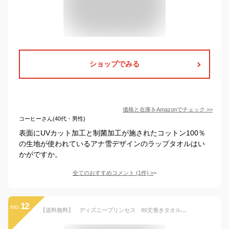
ショップでみる
価格と在庫を
Amazon
でチェック
>>
コーヒーさん(40代・男性)
表面にUVカット加工と制菌加工が施されたコットン100％
の生地が使われているアナ雪デザインのラップタオルはい
かがですか。
全てのおすすめコメント
(
1
件)
>
12
no.
【送料無料】 ディズニープリンセス 80丈巻きタオルドリームグラデーション 塔の上のラプンツェル 姫 映画 タオル たおる ラップタオル スナップ付きタオル プール 海 着替え 子供 キッズ 雑貨 グッズ かわいい