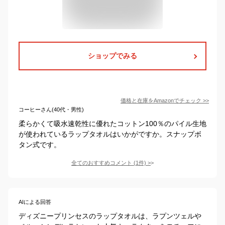
ショップでみる
価格と在庫を
Amazon
でチェック
>>
コーヒーさん(40代・男性)
柔らかくて吸水速乾性に優れたコットン100％のパイル生地
が使われているラップタオルはいかがですか。スナップボ
タン式です。
全てのおすすめコメント
(
1
件)
>
AIによる回答
ディズニープリンセスのラップタオルは、ラプンツェルや