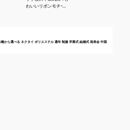
わいいリボンモチーフ
のヘアアクセサリーの
おすすめは？
 11種から選べる ネクタイ ポリエステル 通年 制服 卒業式 結婚式 発表会 中国