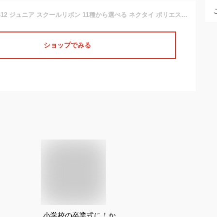
子供服 女の子 109-12 ジュニア スクールリボン 11種から選べる ネクタイ ポリエステル 通年 制服 卒業式 結婚式 発表会 中国製
ショップでみる
小学校の卒業式に！か