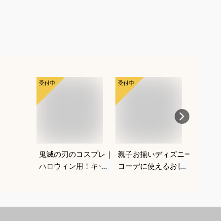
受付中
受付中
受付中
鬼滅の刃のコスプレ｜
親子お揃いディズニー
七五三
ハロウィン用！キッズ
コーデに使えるおしゃ
着物（
のなりきり人気衣装の
れなペアファッション
タッチ
おすすめは？
のおすすめは？
単に着
すめは