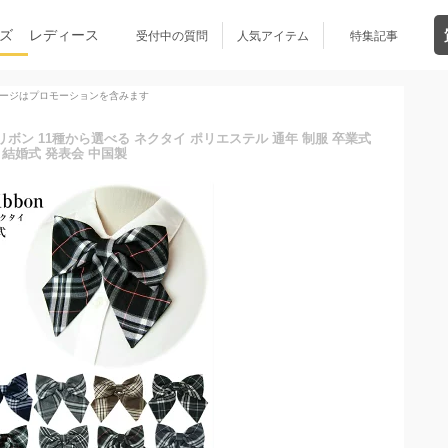
ズ
レディース
受付中の質問
人気アイテム
特集記事
ージはプロモーションを含みます
ールリボン 11種から選べる ネクタイ ポリエステル 通年 制服 卒業式
結婚式 発表会 中国製