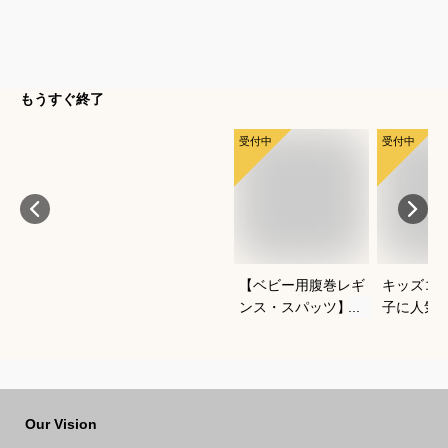
もうすぐ終了
受付中
受付中
【ベビー用腹巻レギ
キッズコ
ンス・スパッツ】よ
子に人気
ちよち歩きに便利な
なあった
おすすめは？
ートでお
Our Vision