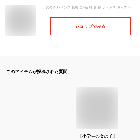
女の子 レギンス 花柄 全5色 綿 春 秋 ボトムス キッズ レギンス パンツ スリム 弾性 長ズボン 花 韓国子供服 ホワイト ピンク パープル グレー ネイビー コーデ 可愛い 普段着 通学着 110cm 120cm 130cm 140cm 150cm 160cm
ショップでみる
このアイテムが投稿された質問
【小学生の女の子】