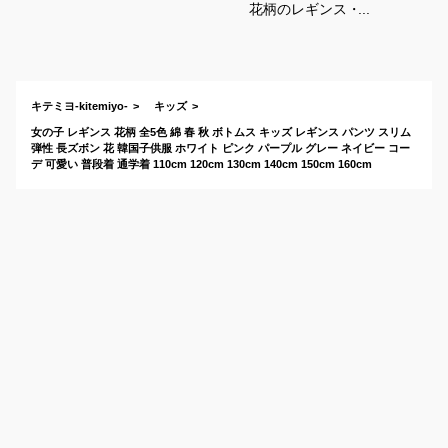
花柄のレギンス・ス
パッツのおしゃれな
おすすめは？
キテミヨ-kitemiyo-
キッズ
女の子 レギンス 花柄 全5色 綿 春 秋 ボトムス キッズ レギンス パンツ スリム
弾性 長ズボン 花 韓国子供服 ホワイト ピンク パープル グレー ネイビー コー
デ 可愛い 普段着 通学着 110cm 120cm 130cm 140cm 150cm 160cm