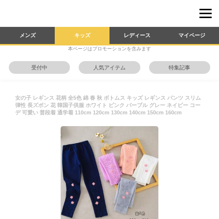
メンズ
キッズ
レディース
マイページ
本ページはプロモーションを含みます
受付中
人気アイテム
特集記事
女の子 レギンス 花柄 全5色 綿 春 秋 ボトムス キッズ レギンス パンツ スリム
弾性 長ズボン 花 韓国子供服 ホワイト ピンク パープル グレー ネイビー コー
デ 可愛い 普段着 通学着 110cm 120cm 130cm 140cm 150cm 160cm