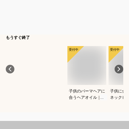
もうすぐ終了
受付中
受付中
子供のパーマヘアに
子供に合
合うヘアオイル｜安
ネックビ
心して使えるおすす
方とおす
めは？
てくださ