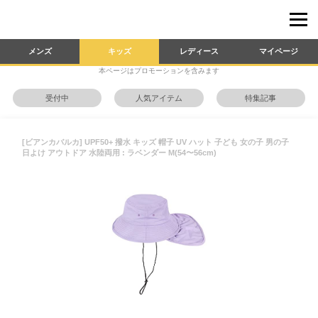
メンズ
キッズ
レディース
マイページ
本ページはプロモーションを含みます
受付中
人気アイテム
特集記事
[ビアンカバルカ] UPF50+ 撥水 キッズ 帽子 UV ハット 子ども 女の子 男の子
日よけ アウトドア 水陸両用 : ラベンダー M(54〜56cm)