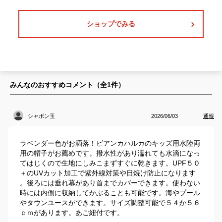
ショップでみる
みんなのおすすめコメント（全
1
件）
シャボン玉
2026/06/03
通報
ラベンダー色がお洒落！ビアンカハルカのキッズ用水陸両
用の帽子がお薦めです。撥水性があり濡れても水滴になっ
てはじくので生地にしみこまずすぐに乾きます。UPF５０
＋のUVカット加工で紫外線対策や日焼け防止になります
。後ろには垂れ幕があり首までカバーできます。使わない
時には内側に収納してかぶることも可能です。海やプール
やタウンユースができます。サイズ調整可能で５４か５６
ｃｍがあります。あご紐付です。