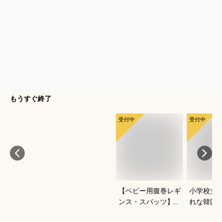
もうすぐ終了
受付中
受付中
【ベビー用腹巻レギ
小学校女
ンス・スパッツ】よ
れな韓国
ちよち歩きに便利な
冬セット