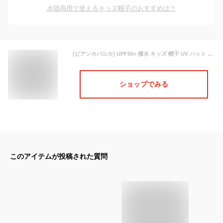
水陸両用で使えるキッズ帽子のおすすめは？
[ビアンカバルカ] UPF50+ 撥水 キッズ 帽子 UV ハット 子ども 女の子 男の子 日よけ アウトドア 水陸両用 : ラベンダー M(54〜56cm)
ショップでみる
このアイテムが投稿された質問