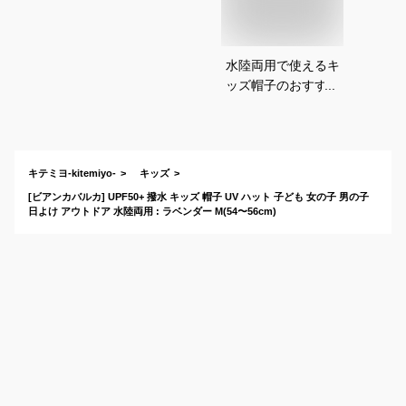
水陸両用で使えるキ
ッズ帽子のおすすめ
は？
キテミヨ-kitemiyo-
キッズ
[ビアンカバルカ] UPF50+ 撥水 キッズ 帽子 UV ハット 子ども 女の子 男の子
日よけ アウトドア 水陸両用 : ラベンダー M(54〜56cm)