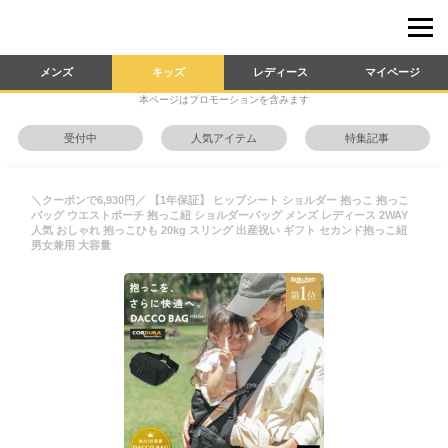
メンズ
キッズ
レディース
マイページ
本ページはプロモーションを含みます
受付中
人気アイテム
特集記事
＼クーポンで6,930円／ 【1年保証】 ヒップシート ショルダー 抱っこ 抱っこ
バッグ ウエストポーチ 抱っこ紐 ショルダーバッグ メンズ レディース 2WAY
人気 おしゃれ 抱っこひも 20kg スリング 出産祝い ギフト セカンド抱っこ紐
男女兼用 大容量