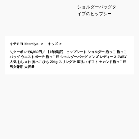
ショルダーバッグタ
イプのヒップシート
｜2wayで使える！お
すすめのバッグ型ヒ
ップシートは？
キテミヨ-kitemiyo-
キッズ
＼クーポンで6,930円／ 【1年保証】 ヒップシート ショルダー 抱っこ 抱っこ
バッグ ウエストポーチ 抱っこ紐 ショルダーバッグ メンズ レディース 2WAY
人気 おしゃれ 抱っこひも 20kg スリング 出産祝い ギフト セカンド抱っこ紐
男女兼用 大容量