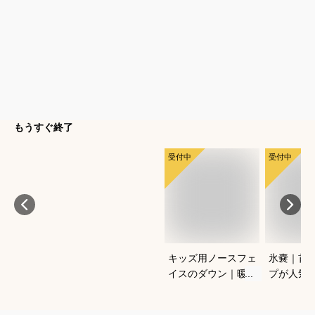
もうすぐ終了
受付中
受付中
キッズ用ノースフェ
氷嚢｜首
イスのダウン｜暖か
プが人気
い！おしゃれな高級
策グッズ
冬アウターのおすす
は？