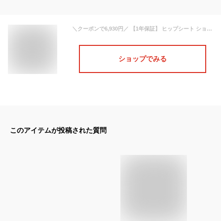
＼クーポンで6,930円／ 【1年保証】 ヒップシート ショルダー 抱っこ 抱っこバッグ ウエストポーチ 抱っこ紐 ショルダーバッグ メンズ レディース 2WAY 人気 おしゃれ 抱っこひも 20kg スリング 出産祝い ギフト セカンド抱っこ紐 男女兼用 大容量
ショップでみる
このアイテムが投稿された質問