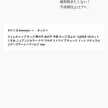
絶対焼きたくない！
子供用日よけプール
帽子のおすすめは？
キテミヨ-kitemiyo-
キッズ
スイムキャップ キッズ 男の子 女の子 子供 キッズ 日よけ つば付き UVカット
くすみ ニュアンスカラー クマ ウサギ ストライプ チェック ドット ナチュラル
ユアーズアーミーワールド tcpt