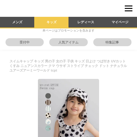
メンズ
キッズ
レディース
マイページ
本ページはプロモーションを含みます
受付中
人気アイテム
特集記事
スイムキャップ キッズ 男の子 女の子 子供 キッズ 日よけ つば付き UVカット
くすみ ニュアンスカラー クマ ウサギ ストライプ チェック ドット ナチュラル
ユアーズアーミーワールド tcpt