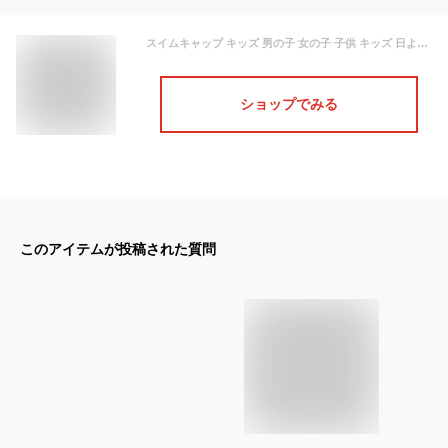
スイムキャップ キッズ 男の子 女の子 子供 キッズ 日よけ つば付き UVカット くすみ ニュアンスカラー クマ ウサギ ストライプ チェック ドット ナチュラル ユアーズアーミーワールド tcpt
ショップでみる
このアイテムが投稿された質問