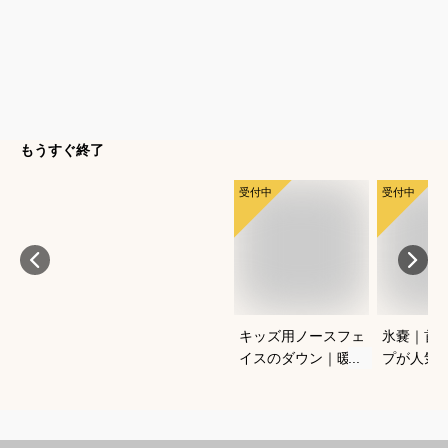
もうすぐ終了
受付中
受付中
キッズ用ノースフェ
氷嚢｜首
イスのダウン｜暖か
プが人気
い！おしゃれな高級
策グッズ
冬アウターのおすす
は？
めは？