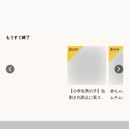
もうすぐ終了
受付中
受付中
【小学生男の子】虫
赤ちゃん
刺され防止に長ズボ
ムチムチ
ンで対策！ベーシッ
い！おし
クなチノパンは？
いいベビ
すすめは