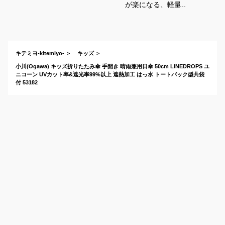
が楽になる、軽量コ
ンパクトな折り畳み
傘のおすすめは？
キテミヨ-kitemiyo-
キッズ
小川(Ogawa) キッズ折りたたみ傘 手開き 晴雨兼用日傘 50cm LINEDROPS ユ
ニコーン UVカット率&遮光率99%以上 遮熱加工 はっ水 トートバック型共袋
付 53182