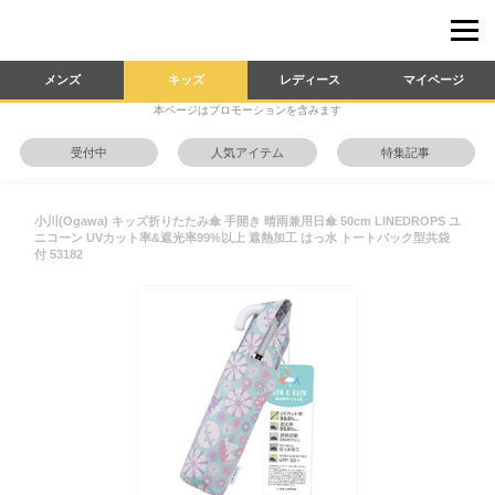
メンズ
キッズ
レディース
マイページ
本ページはプロモーションを含みます
受付中
人気アイテム
特集記事
小川(Ogawa) キッズ折りたたみ傘 手開き 晴雨兼用日傘 50cm LINEDROPS ユ
ニコーン UVカット率&遮光率99%以上 遮熱加工 はっ水 トートバック型共袋
付 53182