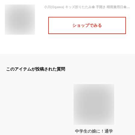
小川(Ogawa) キッズ折りたたみ傘 手開き 晴雨兼用日傘 50cm LINEDROPS ユニコーン UVカット率&遮光率99%以上 遮熱加工 はっ水 トートバック型共袋付 53182
ショップでみる
このアイテムが投稿された質問
中学生の娘に！通学