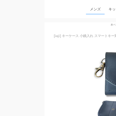
メンズ
キッ
本ペ
[iaji] キーケース 小銭入れ スマート