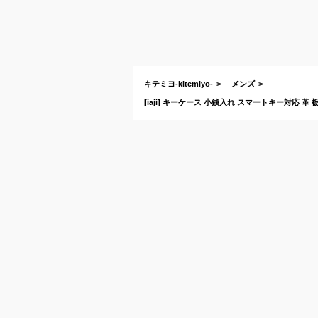
キテミヨ-kitemiyo-
メンズ
[iaji] キーケース 小銭入れ スマートキー対応 