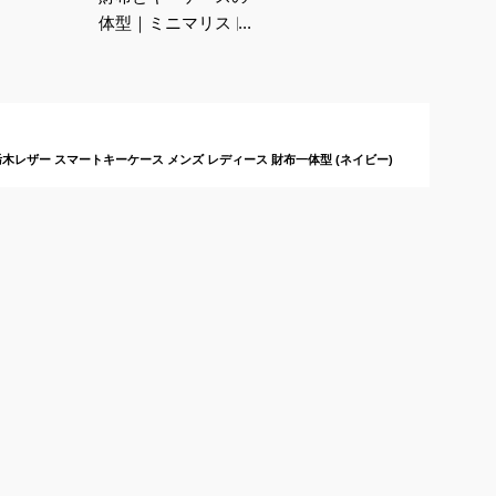
体型｜ミニマリストに
おすすめのメンズ向け
人気商品は？
革 栃木レザー スマートキーケース メンズ レディース 財布一体型 (ネイビー)