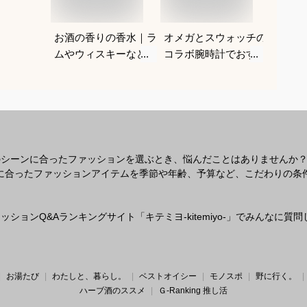
お酒の香りの香水｜ラ
オメガとスウォッチの
メンズ
ムやウィスキーなどの
コラボ腕時計でおすす
｜男性
香りがする大人向けメ
めは？
ルなヘ
ンズフレグランスのお
すすめ
すすめは？
のシーンに合ったファッションを選ぶとき、悩んだことはありませんか
なシーンに合ったファッションアイテムを季節や年齢、予算など、こだわりの
ションQ&Aランキングサイト「キテミヨ-kitemiyo-」でみんなに
お湯たび
わたしと、暮らし。
ベストオイシー
モノスポ
野に行く。
ハーブ酒のススメ
Ｇ-Ranking 推し活