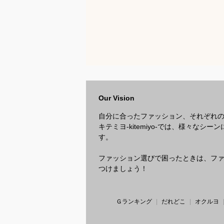
Our Vision
自分に合ったファッション、それぞれ
キテミヨ-kitemiyo-では、様々
す。
ファッション選びで困ったときは、ファッ
つけましょう！
Ｇランキング
だれどこ
オクルヨ