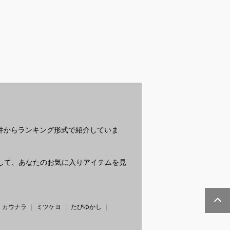
髪留めクリップ
深剃り最強クラスの電
パーマに合うメンズ向
高
も使えるシンプ
気シェーバー｜旅行に
けヘアオイルのおすす
ょ
アクリップのお
も便利なおすすめを教
めを教えてください
び
は？
えてください
？
条件からランキング形式で紹介していま
質問して、あなたのお気に入りアイテムを見
カウナラ
ミツケヨ
たびゆかし