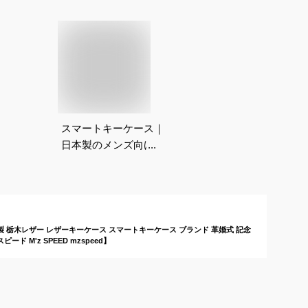
スマートキーケース｜
日本製のメンズ向け！
おしゃれな本革などキ
ーホルダーのおすすめ
は？
製 栃木レザー レザーキーケース スマートキーケース ブランド 革婚式 記念
 M'z SPEED mzspeed】