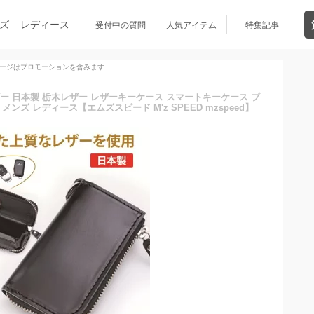
ズ
レディース
受付中の質問
人気アイテム
特集記事
ージはプロモーションを含みます
ー 日本製 栃木レザー レザーキーケース スマートキーケース ブ
ンズ レディース【エムズスピード M'z SPEED mzspeed】