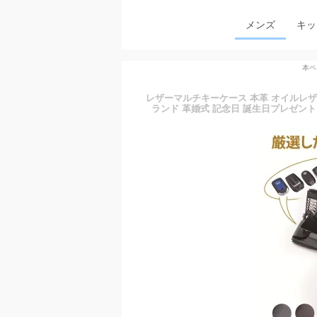
メンズ
キッ
本ペ
レザーマルチキーケース 本革 オイルレザ
ランド 革婚式 記念日 誕生日プレゼント メ