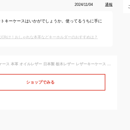
2024/11/04
通報
ートキーケースはいかがでしょうか。使ってるうちに手に
ズ向け！おしゃれな本革などキーホルダーのおすすめは？
レザーマルチキーケース 本革 オイルレザー 日本製 栃木レザー レザーキーケース スマートキーケース ブランド 革婚式 記念日 誕生日プレゼント メンズ レディース【エムズスピード M'z SPEED mzspeed】
ショップでみる