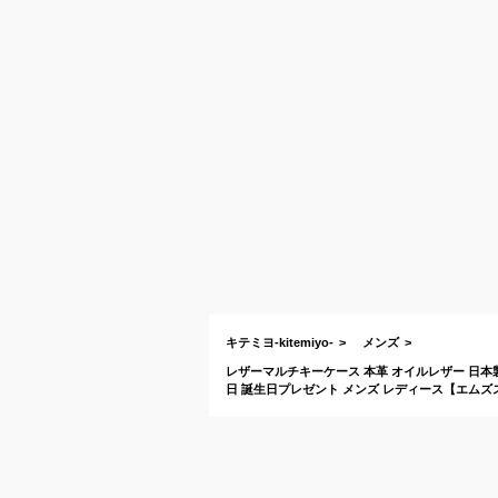
キテミヨ-kitemiyo-
メンズ
レザーマルチキーケース 本革 オイルレザー 日本
日 誕生日プレゼント メンズ レディース【エムズスピード