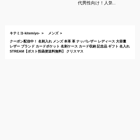
代男性向け！人気ブ
ランドなどおしゃれ
な名刺ケースのおす
すめは？
キテミヨ-kitemiyo-
メンズ
クーポン配信中！ 名刺入れ メンズ 本革 革 ナッパレザー レディース 大容量
レザー ブランド カードポケット 名刺ケース カード収納 記念品 ギフト 名入れ
STREAM【ポスト投函便送料無料】 クリスマス