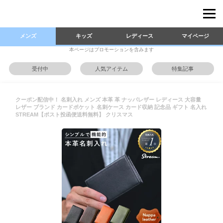
メンズ
キッズ
レディース
マイページ
本ページはプロモーションを含みます
受付中
人気アイテム
特集記事
クーポン配信中！ 名刺入れ メンズ 本革 革 ナッパレザー レディース 大容量
レザー ブランド カードポケット 名刺ケース カード収納 記念品 ギフト 名入れ
STREAM【ポスト投函便送料無料】 クリスマス