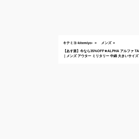
キテミヨ-kitemiyo-
メンズ
【あす楽】今なら35%OFF★ALPHA アルファ T
｜メンズ アウター ミリタリー 中綿 大きいサイズ