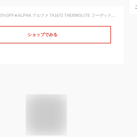
【あす楽】今なら35%OFF★ALPHA アルファ TA1672 THERMOLITE フーデッドリブ ジャケット【T】【クーポン対象外】｜メンズ アウター ミリタリー 中綿 大きいサイズ おしゃれ
ショップでみる