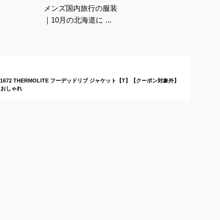
メンズ国内旅行の服装
｜10月の北海道に！
おしゃれで動きやすい
アウターや靴のおすす
めは？
A1672 THERMOLITE フーデッドリブ ジャケット【T】【クーポン対象外】
 おしゃれ