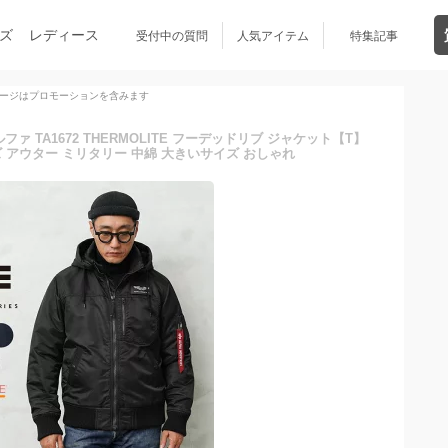
ズ
レディース
受付中の質問
人気アイテム
特集記事
ージはプロモーションを含みます
ファ TA1672 THERMOLITE フーデッドリブ ジャケット【T】
アウター ミリタリー 中綿 大きいサイズ おしゃれ