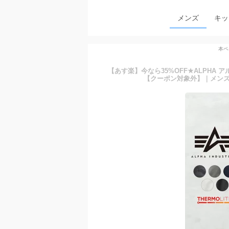
メンズ
キッ
本ペ
【あす楽】今なら35%OFF★ALPHA アル
【クーポン対象外】｜メンズ 