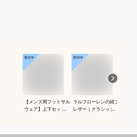
受付中
受付中
受付中
【メンズ用フットサル
ラルフローレンの紺ブ
パーマ
ウェア】上下セットア
レザー｜クラシックが
けヘア
ップのおすすめは？
かっこいい！合わせや
めを教
すいメンズ紺ブレのお
すすめは？