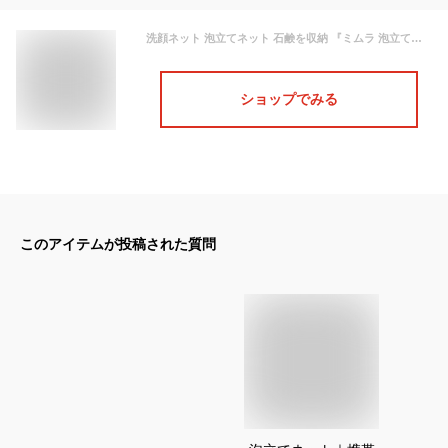
洗顔ネット 泡立てネット 石鹸を収納 『ミムラ 泡立てバルーンネット 17cm』 4層構造 毛穴ケア スキンケア 洗顔 固形石鹸 泡立て 濃密泡 bubble もっちり もこもこ 高品質 特注 大 洗顔用 ボディ用 敏感肌 MIMURA 30代 40代 50代 女性 男性 日本製
ショップでみる
このアイテムが投稿された質問