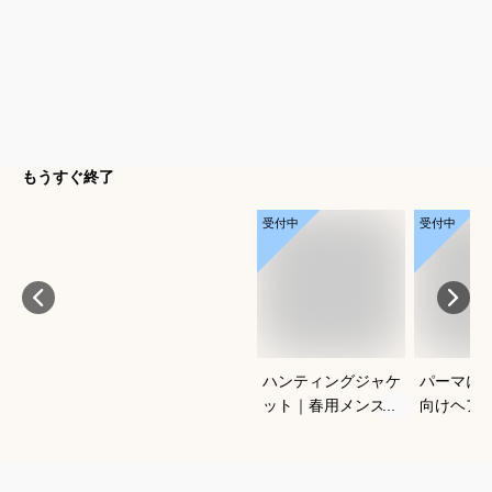
もうすぐ終了
受付中
受付中
ハンティングジャケ
パーマに
ット｜春用メンズ向
向けヘア
け！アメカジノーフ
すすめを
ォークジャケットの
さい
おすすめは？