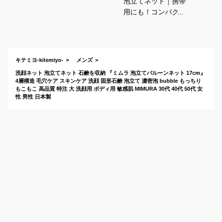
泡立てネット｜携帯
用にも！コンパクト
な泡立てネットのお
すすめは？
キテミヨ-kitemiyo-
メンズ
洗顔ネット 泡立てネット 石鹸を収納 『ミムラ 泡立てバルーンネット 17cm』
4層構造 毛穴ケア スキンケア 洗顔 固形石鹸 泡立て 濃密泡 bubble もっちり
もこもこ 高品質 特注 大 洗顔用 ボディ用 敏感肌 MIMURA 30代 40代 50代 女
性 男性 日本製