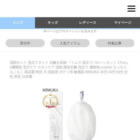
メンズ
キッズ
レディース
マイページ
本ページはプロモーションを含みます
受付中
人気アイテム
特集記事
洗顔ネット 泡立てネット 石鹸を収納 『ミムラ 泡立てバルーンネット 17cm』
4層構造 毛穴ケア スキンケア 洗顔 固形石鹸 泡立て 濃密泡 bubble もっちり
もこもこ 高品質 特注 大 洗顔用 ボディ用 敏感肌 MIMURA 30代 40代 50代 女
性 男性 日本製