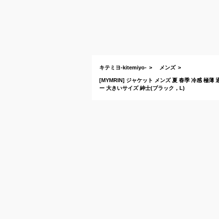
キテミヨ-kitemiyo-
メンズ
[MYMRIN] ジャケット メンズ 夏 春季 冷感 
ー 大きいサイズ 紳士(ブラック，L)