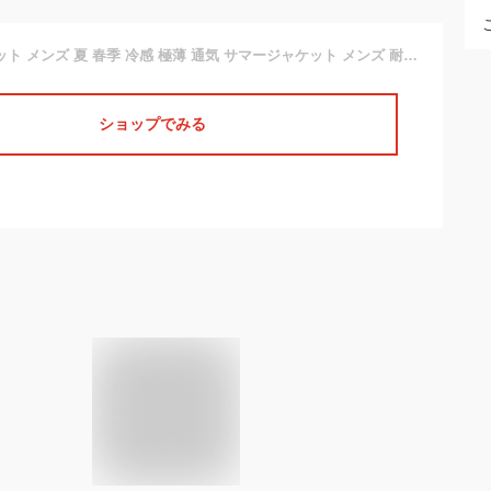
[MYMRIN] ジャケット メンズ 夏 春季 冷感 極薄 通気 サマージャケット メンズ 耐シワ性 涼しい カジュアル ビジネス ブレザー 大きいサイズ 紳士(ブラック，L)
ショップでみる