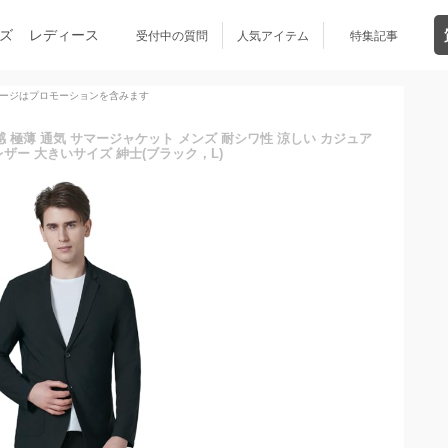
ズ
レディース
受付中の質問
人気アイテム
特集記事
ージはプロモーションを含みます
 冷感 極薄 通気 サマージャケット メンズ 耐シワ性 涼しい カジュア
レザー 大きいサイズ 紳士(ブラック，L)