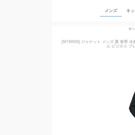
メンズ
キッ
本ペ
[MYMRIN] ジャケット メンズ 夏 春季
ル ビジネス ブ