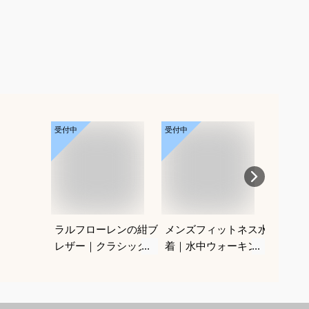
受付中
受付中
受付中
ラルフローレンの紺ブ
メンズフィットネス水
メンズ
レザー｜クラシックが
着｜水中ウォーキング
ホルダ
かっこいい！合わせや
に！ルーズフィットス
型のお
すいメンズ紺ブレのお
イムウェアでおすすめ
ホルダ
すすめは？
は？
は？