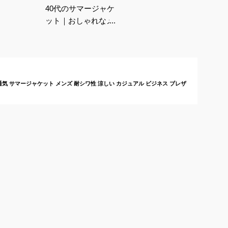
40代のサマージャケ
ット｜おしゃれなメン
ズ向け！涼し気な着こ
なしにおすすめのジャ
ケットは？
極薄 通気 サマージャケット メンズ 耐シワ性 涼しい カジュアル ビジネス ブレザ