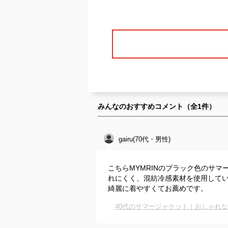
みんなのおすすめコメント（全
1
件）
gairu(70代・男性)
こちらMYMRINのブラック色のサ
れにくく、混紡冷感素材を使用して
綺麗に着やすくてお薦めです。
40代のサマージャケット｜おしゃれ