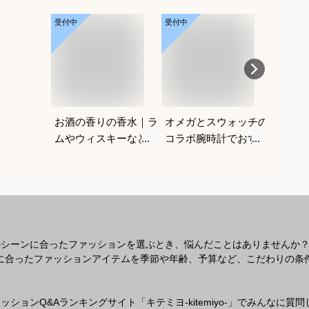
受付中
受付中
受付中
お酒の香りの香水｜ラ
オメガとスウォッチの
深剃り
ムやウィスキーなどの
コラボ腕時計でおすす
気シェ
香りがする大人向けメ
めは？
も便利
ンズフレグランスのお
えてく
すすめは？
のシーンに合ったファッションを選ぶとき、悩んだことはありませんか
なシーンに合ったファッションアイテムを季節や年齢、予算など、こだわりの
ションQ&Aランキングサイト「キテミヨ-kitemiyo-」でみんなに