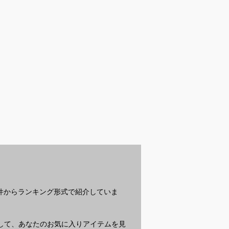
受付中
受付中
受
最強クラスの電
パーマに合うメンズ向
フッ素なし歯磨き粉で
高
ーバー｜旅行に
けヘアオイルのおすす
おすすめは？ドラッグ
ょ
なおすすめを教
めを教えてください
ストアで買いやすい商
び
ださい
品を知りたいです
？
条件からランキング形式で紹介していま
質問して、あなたのお気に入りアイテムを見