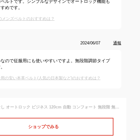
用ベルトです。シンプルなデザインでオートロック機能も
すすめです。
cmのメンズベルトのおすすめは？
2024/06/07
通報
ルなので征服用にも使いやすいですよ。無段階調節タイプ
す。
用の安い本革ベルト(人気の日本製など)のおすすめは？
ベルト メンズ 穴なし オートロック ビジネス 120cm 自動 コンフォート 無段階 無調整 スーツ フォーマル 本革 レザー 紳士 ブランド 父の日 敬老の日 クリックベルト コンフォートベルト
ショップでみる