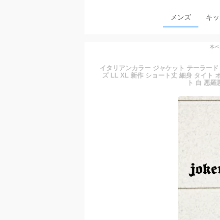
メンズ
キッ
本ペ
イタリアンカラー ジャケット テーラード
ズ LL XL 新作 ショート丈 細身 タイ
ト 白 悪羅