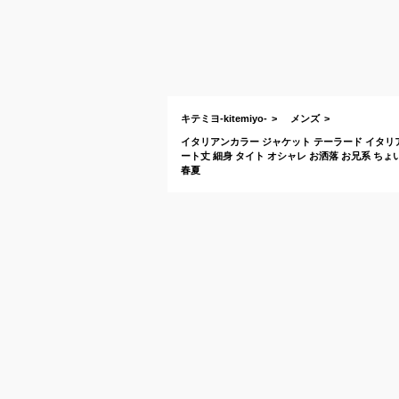
キテミヨ-kitemiyo-
メンズ
イタリアンカラー ジャケット テーラード イタリア
ート丈 細身 タイト オシャレ お洒落 お兄系 ちょ
春夏