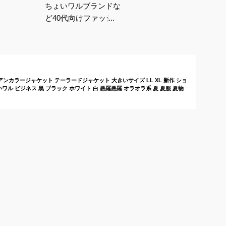
ちょいワルブランドな
ど40代向けファッシ
ョンのおすすめは？
ンカラージャケット テーラードジャケット 大きいサイズ LL XL 新作 ショ
いワル ビジネス 黒 ブラック ホワイト 白 悪羅悪羅 オラオラ系 夏 夏服 夏物