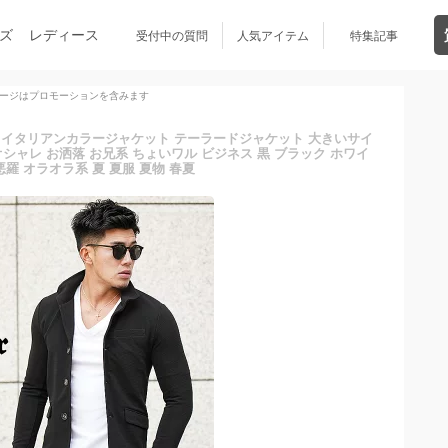
ズ
レディース
受付中の質問
人気アイテム
特集記事
ージはプロモーションを含みます
 イタリアンカラージャケット テーラードジャケット 大きいサイ
ト オシャレ お洒落 お兄系 ちょいワル ビジネス 黒 ブラック ホワイ
悪羅 オラオラ系 夏 夏服 夏物 春夏