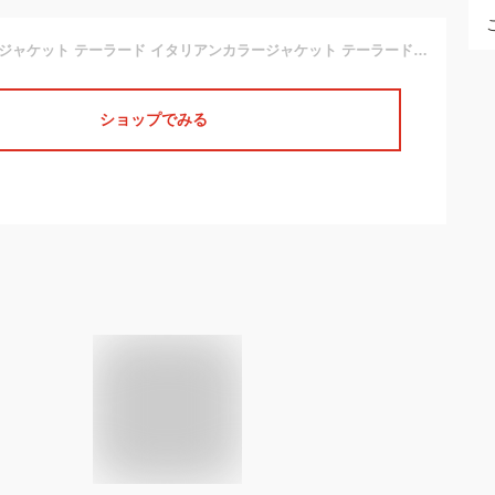
イタリアンカラー ジャケット テーラード イタリアンカラージャケット テーラードジャケット 大きいサイズ LL XL 新作 ショート丈 細身 タイト オシャレ お洒落 お兄系 ちょいワル ビジネス 黒 ブラック ホワイト 白 悪羅悪羅 オラオラ系 夏 夏服 夏物 春夏
ショップでみる