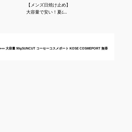
【メンズ日焼け止め】
大容量で安い！夏のス
ポーツにマストなおす
すめは？
+++ 大容量 90gSUNCUT コーセーコスメポート KOSE COSMEPORT 無香