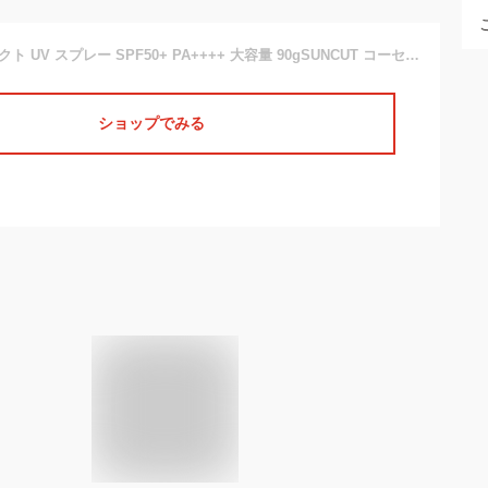
サンカット プロテクト UV スプレー SPF50+ PA++++ 大容量 90gSUNCUT コーセーコスメポート KOSE COSMEPORT 無香料 日焼け止め 体 髪 全身 化粧下地
ショップでみる