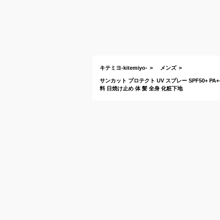
キテミヨ-kitemiyo-
メンズ
サンカット プロテクト UV スプレー SPF50+ PA+
料 日焼け止め 体 髪 全身 化粧下地