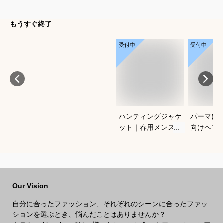
もうすぐ終了
受付中
受付中
ハンティングジャケ
パーマに
ット｜春用メンズ向
向けヘア
け！アメカジノーフ
すすめを
ォークジャケットの
さい
おすすめは？
Our Vision
自分に合ったファッション、それぞれのシーンに合ったファッ
ションを選ぶとき、悩んだことはありませんか？