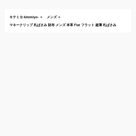
な札ばさみのおすす
めは？
キテミヨ-kitemiyo-
メンズ
マネークリップ 札ばさみ 財布 メンズ 本革 Flat フラット 超薄 札ばさみ