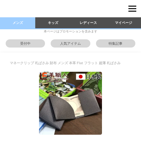
メンズ
キッズ
レディース
マイページ
本ページはプロモーションを含みます
受付中
人気アイテム
特集記事
マネークリップ 札ばさみ 財布 メンズ 本革 Flat フラット 超薄 札ばさみ