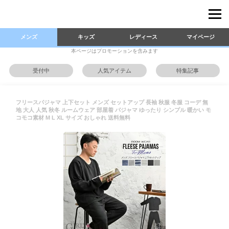
メンズ
キッズ
レディース
マイページ
本ページはプロモーションを含みます
受付中
人気アイテム
特集記事
フリースパジャマ 上下セット メンズ セットアップ 長袖 秋服 冬服 コーデ 無
地 大人 人気 秋冬 ルームウェア 部屋着 パジャマ ゆったり シンプル 暖かい モ
コモコ素材 M L XL サイズ おしゃれ 送料無料