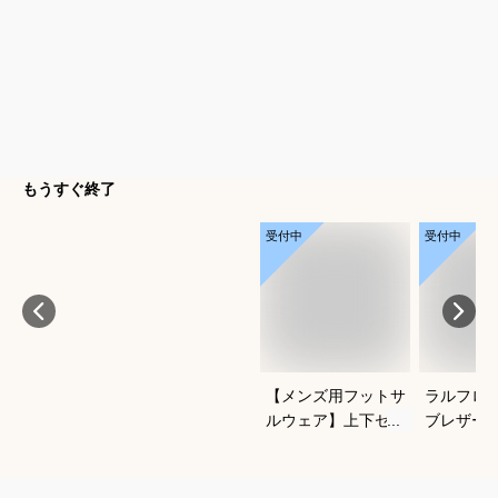
もうすぐ終了
受付中
受付中
【メンズ用フットサ
ラルフロ
ルウェア】上下セッ
ブレザー
トアップのおすすめ
クがかっ
は？
わせやす
ブレのお