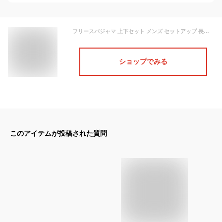
フリースパジャマ 上下セット メンズ セットアップ 長袖 秋服 冬服 コーデ 無地 大人 人気 秋冬 ルームウェア 部屋着 パジャマ ゆったり シンプル 暖かい モコモコ素材 M L XL サイズ おしゃれ 送料無料
ショップでみる
このアイテムが投稿された質問