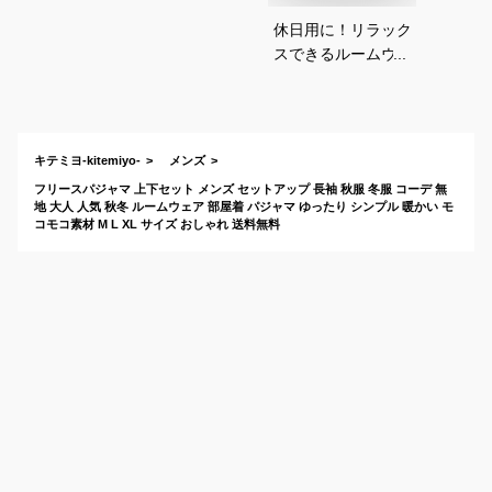
休日用に！リラック
スできるルームウェ
アを探しています。
キテミヨ-kitemiyo-
メンズ
フリースパジャマ 上下セット メンズ セットアップ 長袖 秋服 冬服 コーデ 無
地 大人 人気 秋冬 ルームウェア 部屋着 パジャマ ゆったり シンプル 暖かい モ
コモコ素材 M L XL サイズ おしゃれ 送料無料