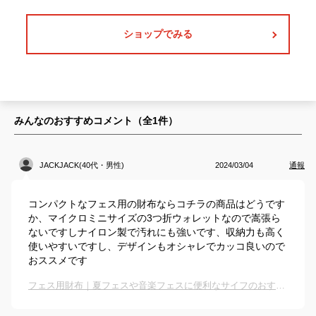
ショップでみる
みんなのおすすめコメント（全
1
件）
JACKJACK(40代・男性)
2024/03/04
通報
コンパクトなフェス用の財布ならコチラの商品はどうです
か、マイクロミニサイズの3つ折ウォレットなので嵩張ら
ないですしナイロン製で汚れにも強いです、収納力も高く
使いやすいですし、デザインもオシャレでカッコ良いので
おススメです
フェス用財布｜夏フェスや音楽フェスに便利なサイフのおすすめは？