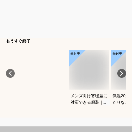
もうすぐ終了
受付中
受付中
メンズ向け寒暖差に
気温20度
対応できる服装｜持
たりなメ
ち運びできる人気の
でおすす
おすすめは？