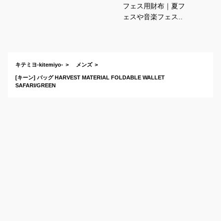
フェス用財布｜夏フ
ェスや音楽フェスに
便利なサイフのおす
すめは？
キテミヨ-kitemiyo-
メンズ
[キーン] バッグ HARVEST MATERIAL FOLDABLE WALLET
SAFARI/GREEN