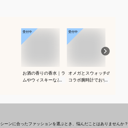
受付中
受付中
受付中
お酒の香りの香水｜ラ
オメガとスウォッチの
深剃り
ムやウィスキーなどの
コラボ腕時計でおすす
気シェ
香りがする大人向けメ
めは？
も便利
ンズフレグランスのお
えてく
すすめは？
のシーンに合ったファッションを選ぶとき、悩んだことはありませんか