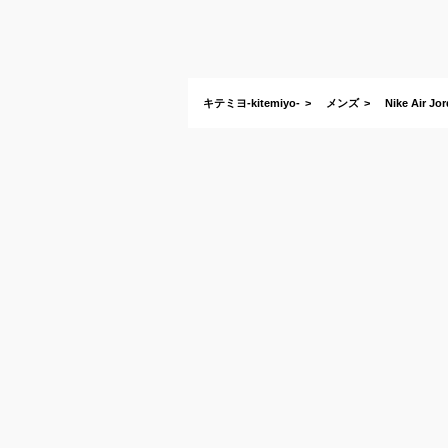
キテミヨ-kitemiyo-
メンズ
Nike Air Jo