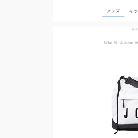
メンズ
キッ
本ペ
Nike Air Jordan V