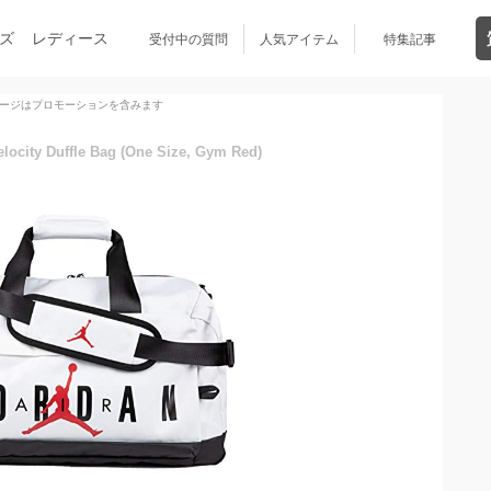
ズ
レディース
受付中の質問
人気アイテム
特集記事
ージはプロモーションを含みます
elocity Duffle Bag (One Size, Gym Red)