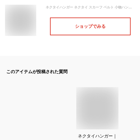
ネクタイハンガー ネクタイ スカーフ ベルト 小物ハンガー 洗濯ハンガー ラック 洗濯収納グッズ 整理 整頓 クローゼット 実用品 回転 回る くるくる 360度 コンパクト スリム 軽量20本 プラスチック 白 ホワイト 【50】
ショップでみる
このアイテムが投稿された質問
ネクタイハンガー｜