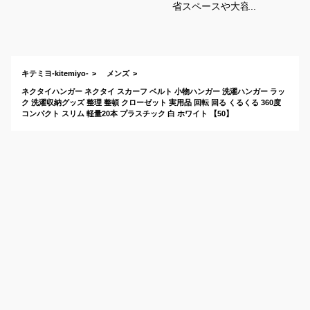
省スペースや大容量
収納など、滑らない
人気のネクタイ掛け
のおすすめは？
キテミヨ-kitemiyo-
メンズ
ネクタイハンガー ネクタイ スカーフ ベルト 小物ハンガー 洗濯ハンガー ラッ
ク 洗濯収納グッズ 整理 整頓 クローゼット 実用品 回転 回る くるくる 360度
コンパクト スリム 軽量20本 プラスチック 白 ホワイト 【50】