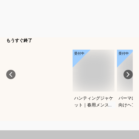
もうすぐ終了
受付中
受付中
ハンティングジャケ
パーマに
ット｜春用メンズ向
向けヘア
け！アメカジノーフ
すすめを
ォークジャケットの
さい
おすすめは？