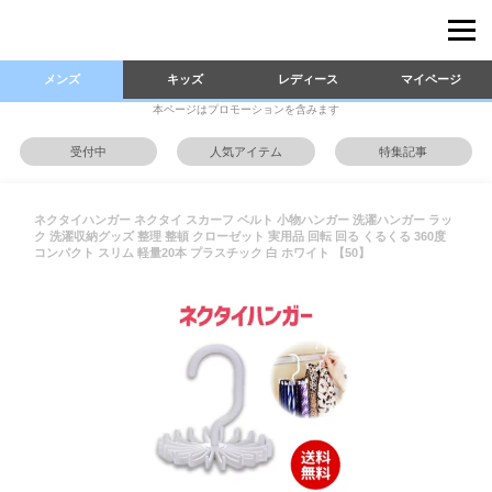
メンズ
キッズ
レディース
マイページ
本ページはプロモーションを含みます
受付中
人気アイテム
特集記事
ネクタイハンガー ネクタイ スカーフ ベルト 小物ハンガー 洗濯ハンガー ラッ
ク 洗濯収納グッズ 整理 整頓 クローゼット 実用品 回転 回る くるくる 360度
コンパクト スリム 軽量20本 プラスチック 白 ホワイト 【50】