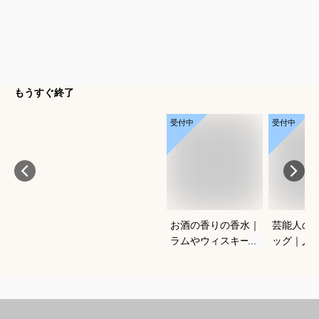
もうすぐ終了
受付中
受付中
お酒の香りの香水｜
芸能人の
ラムやウィスキーな
ッグ｜人
どの香りがする大人
ランドな
向けメンズフレグラ
ルフバッ
ンスのおすすめは？
めは？