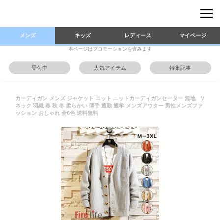
メンズ
キッズ
レディース
マイページ
本ページはプロモーションを含みます
受付中
人気アイテム
特集記事
カーディガン メンズ ジャケット ニット ニットカーディガンセーター 無地 V
ネック 羽織 春 秋 冬 柔らかい 薄手 通勤 通学 メンズアウター 男性メンズファ
ッション おしゃれ 全6色 送料無料