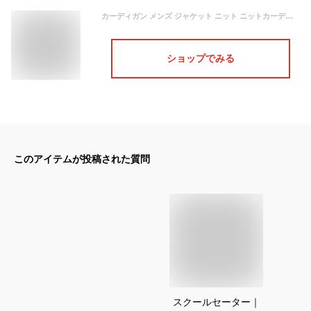
カーディガン メンズ ジャケット ニット ニットカーディガンセーター 無地 Vネック 羽織 春 秋 冬 柔らかい 薄手 通勤 通学 メンズアウター 男性メンズファッション おしゃれ 全6色 送料無料
ショップでみる
このアイテムが投稿された質問
スクールセーター｜