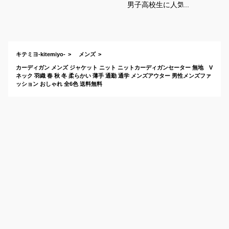
男子高校生に人気の
ラルフローレンなど
のおすすめは？
キテミヨ-kitemiyo-
メンズ
カーディガン メンズ ジャケット ニット ニットカーディガンセーター 無地 V
ネック 羽織 春 秋 冬 柔らかい 薄手 通勤 通学 メンズアウター 男性メンズファ
ッション おしゃれ 全6色 送料無料