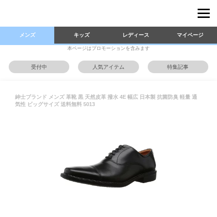
メンズ
キッズ
レディース
マイページ
本ページはプロモーションを含みます
受付中
人気アイテム
特集記事
紳士ブランド メンズ 革靴 黒 天然皮革 撥水 4E 幅広 日本製 抗菌防臭 軽量 通
気性 ビッグサイズ 送料無料 5013