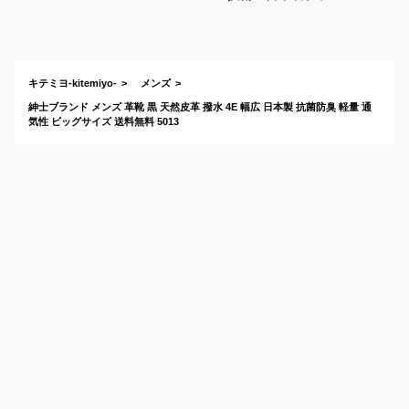
ド！高品質でおしゃ
れ靴のおすすめは？
キテミヨ-kitemiyo-
メンズ
紳士ブランド メンズ 革靴 黒 天然皮革 撥水 4E 幅広 日本製 抗菌防臭 軽量 通
気性 ビッグサイズ 送料無料 5013