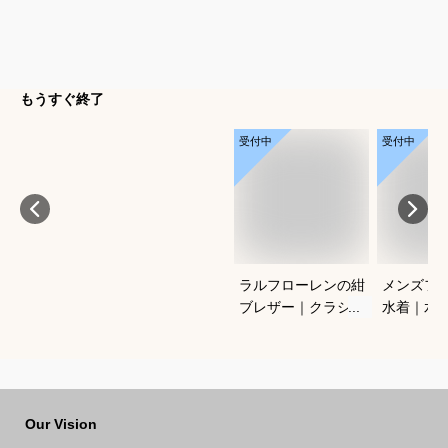
もうすぐ終了
受付中
受付中
ラルフローレンの紺
メンズフ
ブレザー｜クラシッ
水着｜水
クがかっこいい！合
ングに！
わせやすいメンズ紺
ットスイ
ブレのおすすめは？
おすすめ
Our Vision