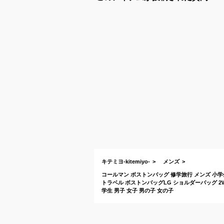
キテミヨ-kitemiyo-
メンズ
コールマン ボストンバッグ 修学旅行 メンズ 小学生 中学
トラベル ボストンバッグLG ショルダーバッグ 2WA
学生 男子 女子 男の子 女の子