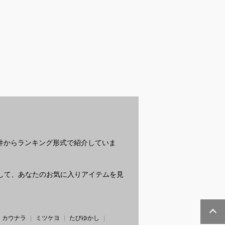
Aの香水でハイブ
メンズ用サマーカーデ
黒カーディガン｜メン
メ
に似てるメンズ
ィガン｜夏に着やすい
ズコーデにおしゃれな
接
おすすめを教え
薄手のおすすめは？
おすすめは？
い
さい
？
条件からランキング形式で紹介していま
質問して、あなたのお気に入りアイテムを見
カウナラ
ミツケヨ
たびゆかし