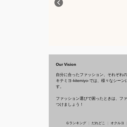
Our Vision
自分に合ったファッション、それぞれ
キテミヨ-kitemiyo-では、様々
す。
ファッション選びで困ったときは、ファッ
つけましょう！
Ｇランキング
だれどこ
オクルヨ