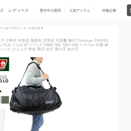
ズ
レディース
受付中の質問
人気アイテム
特集記事
ージはプロモーションを含みます
小学生 中学生 高校生 大学生 大容量 旅行 Coleman TRAVEL
ッグLG ショルダーバッグ 2WAY 80L 5泊〜6泊 トラベル 出張 林
ィース ジュニア 学生 男子 女子 男の子 女の子