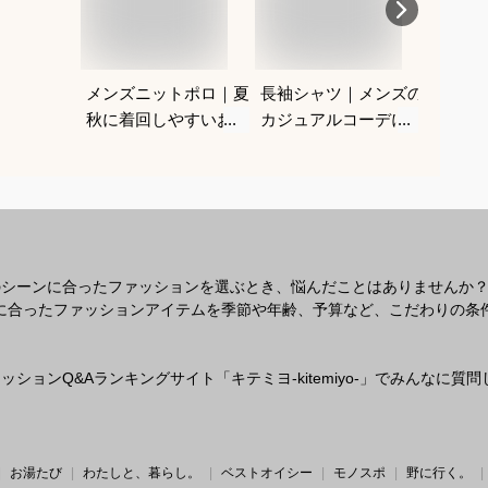
メンズニットポロ｜夏
長袖シャツ｜メンズの
ZAR
秋に着回しやすいおす
カジュアルコーデにか
ランド
すめは？
っこいいおすすめは？
香水の
てくだ
のシーンに合ったファッションを選ぶとき、悩んだことはありませんか
なシーンに合ったファッションアイテムを季節や年齢、予算など、こだわりの
ションQ&Aランキングサイト「キテミヨ-kitemiyo-」でみんなに
お湯たび
わたしと、暮らし。
ベストオイシー
モノスポ
野に行く。