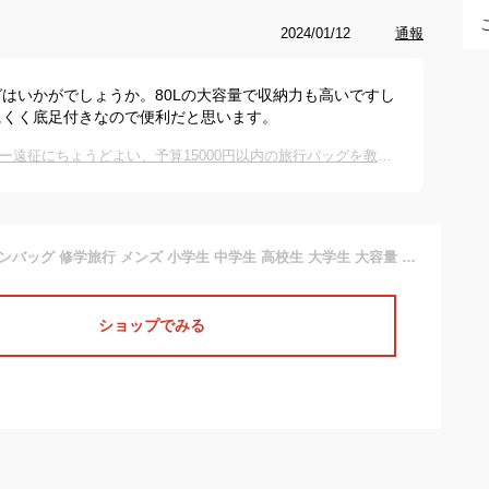
2024/01/12
通報
はいかがでしょうか。80Lの大容量で収納力も高いですし
にくく底足付きなので便利だと思います。
大容量ボストンバッグ｜3泊4日のサッカー遠征にちょうどよい、予算15000円以内の旅行バッグを教えていただけませんか？
コールマン ボストンバッグ 修学旅行 メンズ 小学生 中学生 高校生 大学生 大容量 旅行 Coleman TRAVEL BOSTON BAG LG トラベル ボストンバッグLG ショルダーバッグ 2WAY 80L 5泊〜6泊 トラベル 出張 林間学校 アウトドア レディース ジュニア 学生 男子 女子 男の子 女の子
ショップでみる