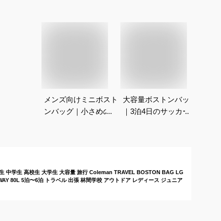
メンズ向けミニボスト
大容量ボストンバッグ
ンバッグ｜小さめの人
｜3泊4日のサッカー
気鞄のおすすめは？
遠征にちょうどよい、
予算15000円以内の旅
行バッグを教えていた
だけませんか？
生 高校生 大学生 大容量 旅行 Coleman TRAVEL BOSTON BAG LG
Y 80L 5泊〜6泊 トラベル 出張 林間学校 アウトドア レディース ジュニア