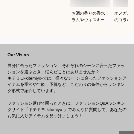
お酒の香りの香水｜
オメガと
ラムやウィスキーな
のコラボ
どの香りがする大人
すすめは
向けメンズフレグラ
ンスのおすすめは？
Our Vision
自分に合ったファッション、それぞれのシーンに合ったファッ
ションを選ぶとき、悩んだことはありませんか？
キテミヨ-kitemiyo-では、様々なシーンに合ったファッションア
イテムを季節や年齢、予算など、こだわりの条件からランキン
グ形式で紹介しています。
ファッション選びで困ったときは、ファッションQ&Aランキン
グサイト「キテミヨ-kitemiyo-」でみんなに質問して、あなたの
お気に入りアイテムを見つけましょう！