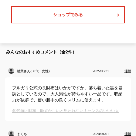
ショップでみる
みんなのおすすめコメント（全
2
件）
桃葉さん(50代・女性)
2025/03/21
通報
ブルガリ公式の長財布はいかがですか。落ち着いた黒を基
調としているので、大人男性が持ちやすい一品です。収納
力が抜群で、使い勝手の良くスリムに使えます。
40代向け財布｜恥ずかしいと思われない！センスのいいい人気ウォレットのおすすめは？
まくち
2024/01/01
通報