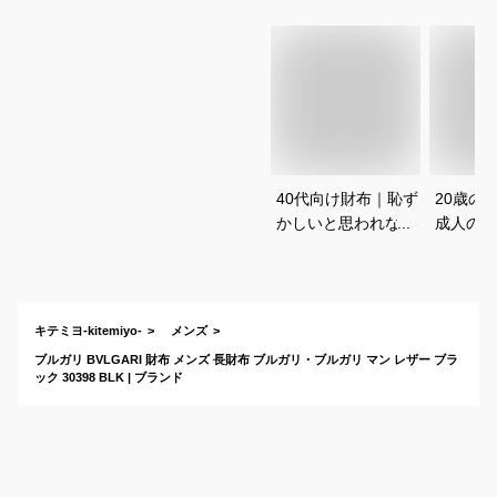
40代向け財布｜恥ず
20歳の
かしいと思われな
成人の記
い！センスのいいい
い一生モ
人気ウォレットのお
長く使え
すすめは？
おすすめ
キテミヨ-kitemiyo-
メンズ
ブルガリ BVLGARI 財布 メンズ 長財布 ブルガリ・ブルガリ マン レザー ブラ
ック 30398 BLK | ブランド