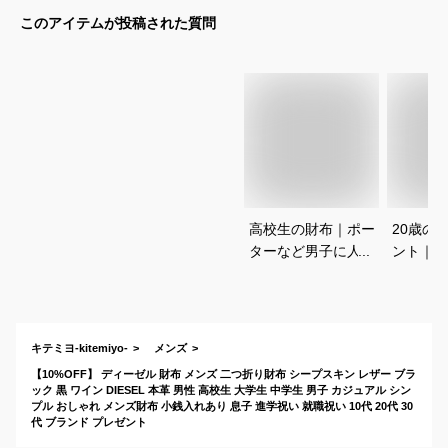
このアイテムが投稿された質問
高校生の財布｜ポー
20歳の
ターなど男子に人気
ント｜成
の二つ折りやおしゃ
兄へ！弟
れなメンズ財布のお
ギフトの
すすめは？
は？
キテミヨ-kitemiyo-
メンズ
【10%OFF】 ディーゼル 財布 メンズ 二つ折り財布 シープスキン レザー ブラ
ック 黒 ワイン DIESEL 本革 男性 高校生 大学生 中学生 男子 カジュアル シン
プル おしゃれ メンズ財布 小銭入れあり 息子 進学祝い 就職祝い 10代 20代 30
代 ブランド プレゼント