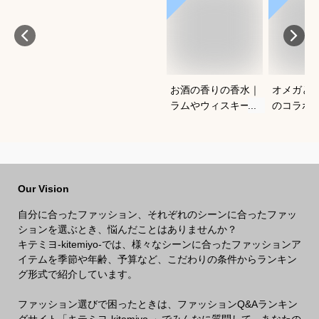
お酒の香りの香水｜
オメガと
ラムやウィスキーな
のコラボ
どの香りがする大人
すすめは
向けメンズフレグラ
ンスのおすすめは？
Our Vision
自分に合ったファッション、それぞれのシーンに合ったファッ
ションを選ぶとき、悩んだことはありませんか？
キテミヨ-kitemiyo-では、様々なシーンに合ったファッションア
イテムを季節や年齢、予算など、こだわりの条件からランキン
グ形式で紹介しています。
ファッション選びで困ったときは、ファッションQ&Aランキン
グサイト「キテミヨ-kitemiyo-」でみんなに質問して、あなたの