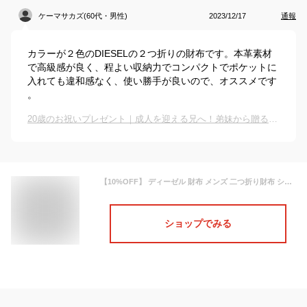
ケーマサカズ(60代・男性)
2023/12/17
通報
カラーが２色のDIESELの２つ折りの財布です。本革素材
で高級感が良く、程よい収納力でコンパクトでポケットに
入れても違和感なく、使い勝手が良いので、オススメです
。
20歳のお祝いプレゼント｜成人を迎える兄へ！弟妹から贈るギフトのおすすめは？
【10%OFF】 ディーゼル 財布 メンズ 二つ折り財布 シープスキン レザー ブラック 黒 ワイン DIESEL 本革 男性 高校生 大学生 中学生 男子 カジュアル シンプル おしゃれ メンズ財布 小銭入れあり 息子 進学祝い 就職祝い 10代 20代 30代 ブランド プレゼント
ショップでみる