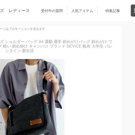
ズ
レディース
受付中の質問
人気アイテム
特集記事
ージはプロモーションを含みます
 ショルダー バッグ A4 通勤 通学 斜めがけバッグ 斜めがけ ワ
い 斜め掛け キャンバス ブランド DEVICE 帆布 大学生 バレ
ンタイン 新生活