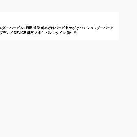
グのおすすめは？
すすめは？
ダー バッグ A4 通勤 通学 斜めがけバッグ 斜めがけ ワンショルダーバッグ
ランド DEVICE 帆布 大学生 バレンタイン 新生活