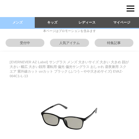
メンズ
キッズ
レディース
マイページ
本ページはプロモーションを含みます
受付中
人気アイテム
特集記事
[EVERNEVER AZ Label] サングラス メンズ 大きいサイズ 大きい 大きめ 顔が
大きい 幅広 大きい顔用 運転用 偏光 偏光サングラス おしゃれ 昼夜兼用 スク
エア 紫外線カット uvカット ブラック (ふつう～やや大きめサイズ) EVAZ-
004C1-L-13