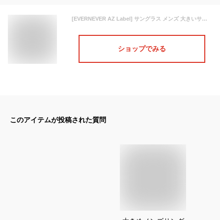
[EVERNEVER AZ Label] サングラス メンズ 大きいサイズ 大きい 大きめ 顔が大きい 幅広 大きい顔用 運転用 偏光 偏光サングラス おしゃれ 昼夜兼用 スクエア 紫外線カット uvカット ブラック (ふつう～やや大きめサイズ) EVAZ-004C1-L-13
ショップでみる
このアイテムが投稿された質問