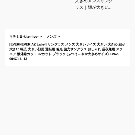
大きめメンズサング
ラス｜顔が大きい人
向けに！顔が大きい
人向けに人気のおす
すめは？
キテミヨ-kitemiyo-
メンズ
[EVERNEVER AZ Label] サングラス メンズ 大きいサイズ 大きい 大きめ 顔が
大きい 幅広 大きい顔用 運転用 偏光 偏光サングラス おしゃれ 昼夜兼用 スク
エア 紫外線カット uvカット ブラック (ふつう～やや大きめサイズ) EVAZ-
004C1-L-13