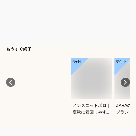
もうすぐ終了
受付中
受付中
メンズニットポロ｜
ZARAの
夏秋に着回しやすい
ブランド
おすすめは？
ンズ香水
を教えて