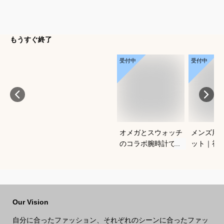
もうすぐ終了
受付中
受付中
オメガとスウォッチ
メンズ用C
のコラボ腕時計でお
ット｜初
すすめは？
使いやす
は？
Our Vision
自分に合ったファッション、それぞれのシーンに合ったファッ