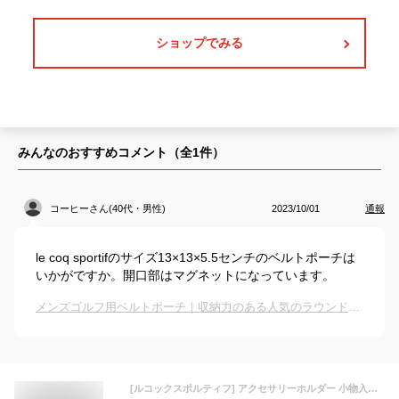
ショップでみる
みんなのおすすめコメント（全
1
件）
コーヒーさん(40代・男性)
2023/10/01
通報
le coq sportifのサイズ13×13×5.5センチのベルトポーチは
いかがですか。開口部はマグネットになっています。
メンズゴルフ用ベルトポーチ｜収納力のある人気のラウンドポーチのおすすめは？
[ルコックスポルティフ] アクセサリーホルダー 小物入れ カラビナ付 サステナブル マグネットタイプ ゴルフ QQBVJX71 メンズ WH00(ホワイト)