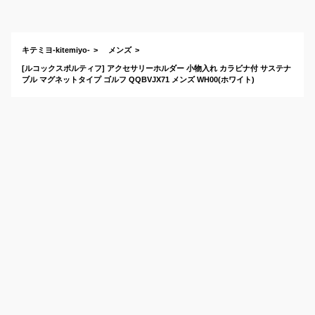
ポーチのおすすめ
は？
キテミヨ-kitemiyo-
メンズ
[ルコックスポルティフ] アクセサリーホルダー 小物入れ カラビナ付 サステナ
ブル マグネットタイプ ゴルフ QQBVJX71 メンズ WH00(ホワイト)