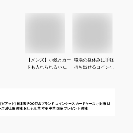
【メンズ】小銭とカー
職場の昼休みに手軽に
ドも入れられる小さめ
持ち出せるコインケー
の革コインケースのお
スのおすすめは？
すすめは？
[ピアット] 日本製 FOOTANブランド コインケース カードケース 小財布 財
ズ 紳士用 男性 おしゃれ 革 本革 牛革 国産 プレゼント 男性