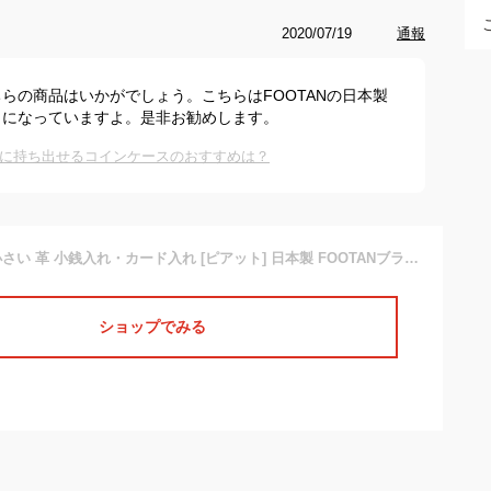
2020/07/19
通報
らの商品はいかがでしょう。こちらはFOOTANの日本製
りになっていますよ。是非お勧めします。
に持ち出せるコインケースのおすすめは？
小銭入れ メンズ 小さい 革 小銭入れ・カード入れ [ピアット] 日本製 FOOTANブランド コインケース カードケース 小財布 財布 さいふ ポケット 大容量 ギフト プレゼント メンズ 紳士用 男性 おしゃれ 革 本革 牛革 国産 プレゼント 男性
ショップでみる