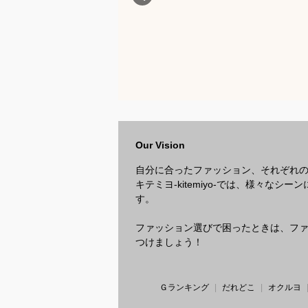
Our Vision
自分に合ったファッション、それぞれ
キテミヨ-kitemiyo-では、様々
す。
ファッション選びで困ったときは、ファッ
つけましょう！
Ｇランキング
だれどこ
オクルヨ