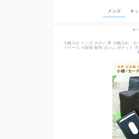
メンズ
キッ
本ペ
小銭入れ メンズ 小さい 革 小銭入れ・カー
ドケース 小財布 財布 さいふ ポケット 大