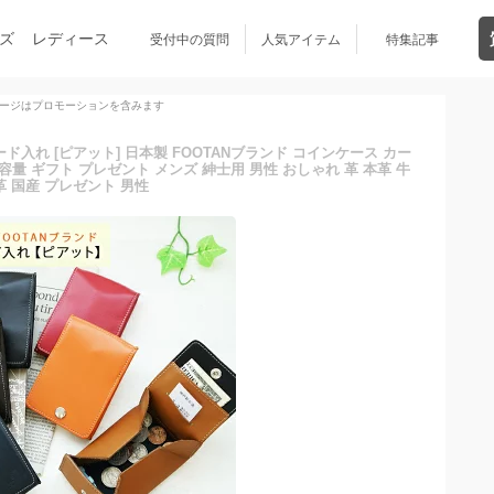
ズ
レディース
受付中の質問
人気アイテム
特集記事
ージはプロモーションを含みます
ド入れ [ピアット] 日本製 FOOTANブランド コインケース カー
容量 ギフト プレゼント メンズ 紳士用 男性 おしゃれ 革 本革 牛
革 国産 プレゼント 男性