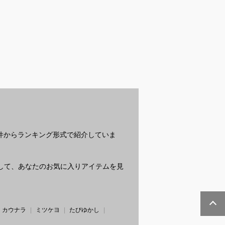
ュのカーディガ
トランクス｜メンズパ
夏向けの涼しいメンズ
最
ンズ用のおすす
ンツのおすすめは？
シャツを教えてくださ
選
い
ど
え
？
条件からランキング形式で紹介していま
質問して、あなたのお気に入りアイテムを見
カウナラ
ミツケヨ
たびゆかし