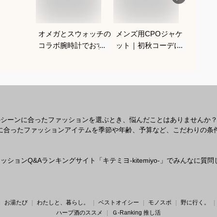
オメガとスウォッチの
メンズ用CPOジャケ
ベージ
コラボ腕時計でおすす
ット｜初秋コーデに使
ン｜メ
めは？
いやすいおすすめは？
めは？
のシーンに合ったファッションを選ぶとき、悩んだことはありませんか
なシーンに合ったファッションアイテムを季節や年齢、予算など、こだわりの
ションQ&Aランキングサイト「キテミヨ-kitemiyo-」でみんなに
お湯たび
わたしと、暮らし。
ベストオイシー
モノスポ
野に行く。
ハーブ酒のススメ
Ｇ-Ranking 推し活