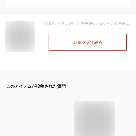
【ポイントアップ中！】卒寿 祝い ポロシャツ 90 王冠 A BP | 名入れ 半袖 男性 女性 メンズ レディース お祝い おしゃれ 90歳 誕生日 プレゼント ギフト プチギフト 贈り物 誕生祝い 祖父 祖母 父 母 父の日 母の日 敬老の日 90代 ハッピー オリジナル お祝い カジュアル
ショップでみる
このアイテムが投稿された質問