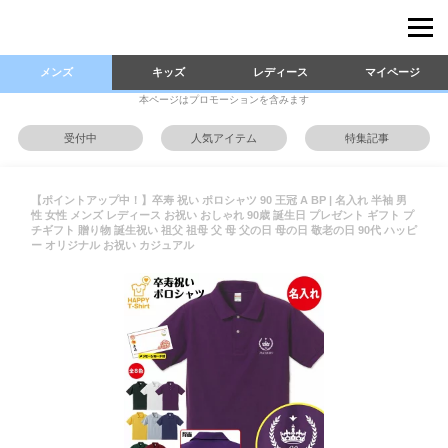
メンズ
キッズ
レディース
マイページ
本ページはプロモーションを含みます
受付中
人気アイテム
特集記事
【ポイントアップ中！】卒寿 祝い ポロシャツ 90 王冠 A BP | 名入れ 半袖 男
性 女性 メンズ レディース お祝い おしゃれ 90歳 誕生日 プレゼント ギフト プ
チギフト 贈り物 誕生祝い 祖父 祖母 父 母 父の日 母の日 敬老の日 90代 ハッピ
ー オリジナル お祝い カジュアル