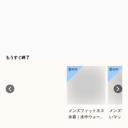
もうすぐ終了
受付中
受付中
メンズフィットネス
メンズで
水着｜水中ウォーキ
いマット
ングに！ルーズフィ
のおすす