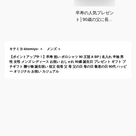
卒寿の人気プレゼン
ト│90歳の父に長寿
祝いを贈りたい！お
すすめは？
キテミヨ-kitemiyo-
メンズ
【ポイントアップ中！】卒寿 祝い ポロシャツ 90 王冠 A BP | 名入れ 半袖 男
性 女性 メンズ レディース お祝い おしゃれ 90歳 誕生日 プレゼント ギフト プ
チギフト 贈り物 誕生祝い 祖父 祖母 父 母 父の日 母の日 敬老の日 90代 ハッピ
ー オリジナル お祝い カジュアル