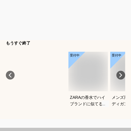
もうすぐ終了
受付中
受付中
ZARAの香水でハイ
メンズ用
ブランドに似てるメ
ディガン
ンズ香水のおすすめ
すい薄手
を教えてください
は？