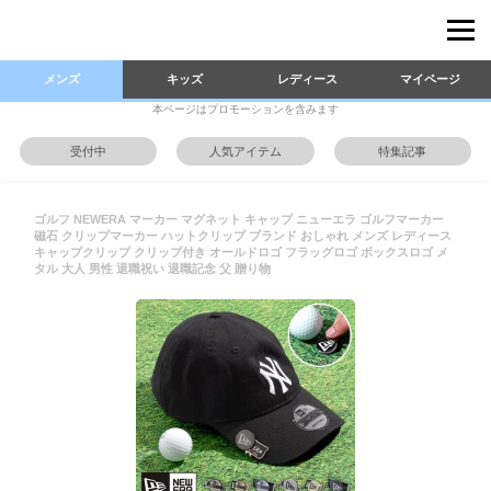
メンズ
キッズ
レディース
マイページ
本ページはプロモーションを含みます
受付中
人気アイテム
特集記事
ゴルフ NEWERA マーカー マグネット キャップ ニューエラ ゴルフマーカー
磁石 クリップマーカー ハットクリップ ブランド おしゃれ メンズ レディース
キャップクリップ クリップ付き オールドロゴ フラッグロゴ ボックスロゴ メ
タル 大人 男性 退職祝い 退職記念 父 贈り物