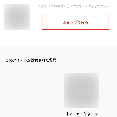
ゴルフ NEWERA マーカー マグネット キャップ ニューエラ ゴルフマーカー 磁石 クリップマーカー ハットクリップ ブランド おしゃれ メンズ レディース キャップクリップ クリップ付き オールドロゴ フラッグロゴ ボックスロゴ メタル 大人 男性 退職祝い 退職記念 父 贈り物
ショップでみる
このアイテムが投稿された質問
【マーカー付きメン