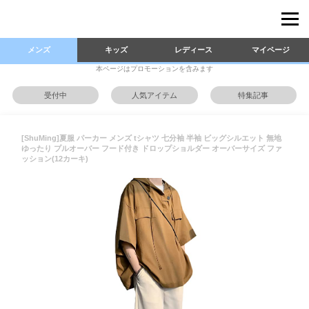
メンズ
キッズ
レディース
マイページ
本ページはプロモーションを含みます
受付中
人気アイテム
特集記事
[ShuMing]夏服 パーカー メンズ tシャツ 七分袖 半袖 ビッグシルエット 無地
ゆったり プルオーバー フード付き ドロップショルダー オーバーサイズ ファ
ッション(12カーキ)