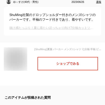
ゆ～すけ(40代・男性)
2023/06/26
通報
ShuMing社製のドロップショルダー付きのメンズtシャツの
パーカーです。半袖のフード付きであり、着やすいです。
抜け感たっぷり！夏に着たいぽっちゃり向け7分袖カットソーは？
[ShuMing]夏服 パーカー メンズ tシャツ 七分袖 半袖 ビッグシルエット 無地 ゆったり プルオーバー フード付き ドロップショルダー オーバーサイズ ファッション(12カーキ)
ショップでみる
このアイテムが投稿された質問