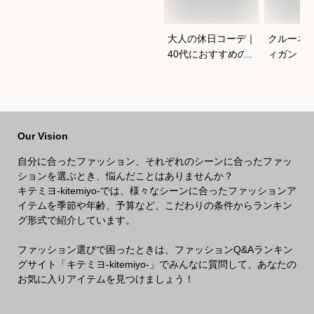
大人の休日コーデ｜
クルーネ
40代におすすめのお
ィガン｜
しゃれな服装は？
気のおす
Our Vision
自分に合ったファッション、それぞれのシーンに合ったファッ
ションを選ぶとき、悩んだことはありませんか？
キテミヨ-kitemiyo-では、様々なシーンに合ったファッションア
イテムを季節や年齢、予算など、こだわりの条件からランキン
グ形式で紹介しています。
ファッション選びで困ったときは、ファッションQ&Aランキン
グサイト「キテミヨ-kitemiyo-」でみんなに質問して、あなたの
お気に入りアイテムを見つけましょう！