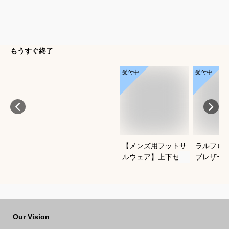
もうすぐ終了
受付中
受付中
【メンズ用フットサ
ラルフロ
ルウェア】上下セッ
ブレザー
トアップのおすすめ
クがかっ
は？
わせやす
ブレのお
Our Vision