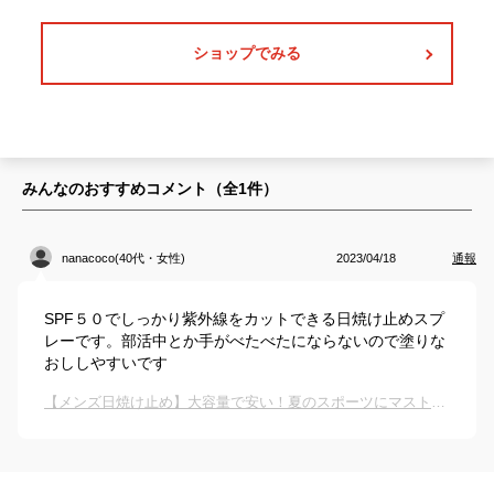
ショップでみる
みんなのおすすめコメント（全
1
件）
nanacoco(40代・女性)
2023/04/18
通報
SPF５０でしっかり紫外線をカットできる日焼け止めスプ
レーです。部活中とか手がべたべたにならないので塗りな
おししやすいです
【メンズ日焼け止め】大容量で安い！夏のスポーツにマストなおすすめは？