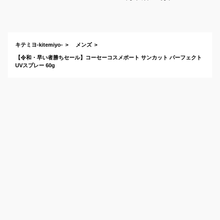
夏のスポーツにマス
トなおすすめは？
キテミヨ-kitemiyo-
メンズ
【令和・早い者勝ちセール】コーセーコスメポート サンカット パーフェクト
UVスプレー 60g