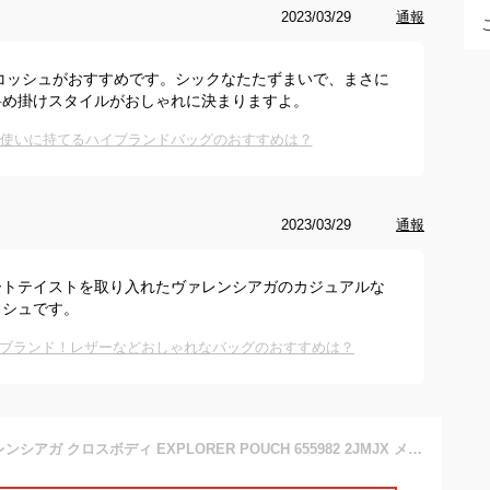
2023/03/29
通報
のサコッシュがおすすめです。シックなたたずまいで、まさに
斜め掛けスタイルがおしゃれに決まりますよ。
段使いに持てるハイブランドバッグのおすすめは？
2023/03/29
通報
ートテイストを取り入れたヴァレンシアガのカジュアルな
ッシュです。
ブランド！レザーなどおしゃれなバッグのおすすめは？
BALENCIAGA バレンシアガ クロスボディ EXPLORER POUCH 655982 2JMJX メンズ ナイロン サコッシュ ロゴ 鞄 1000/BLACK