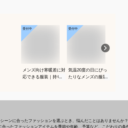
受付中
受付中
受付中
メンズ向け寒暖差に対
気温20度の日にぴっ
オメガ
応できる服装｜持ち運
たりなメンズの服装で
コラボ
びできる人気のおすす
おすすめは？
めは？
めは？
のシーンに合ったファッションを選ぶとき、悩んだことはありませんか
なシーンに合ったファッションアイテムを季節や年齢、予算など、こだわりの