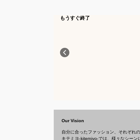
もうすぐ終了
Our Vision
自分に合ったファッション、それぞれ
キテミヨ-kitemiyo-では、様々