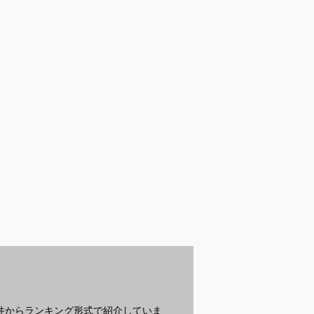
受付中
受付中
受
とスウォッチの
メンズ用CPOジャケ
ベージュのカーディガ
ト
腕時計でおすす
ット｜初秋コーデに使
ン｜メンズ用のおすす
ン
いやすいおすすめは？
めは？
？
条件からランキング形式で紹介していま