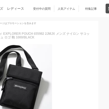
ズ
レディース
受付中の質問
人気アイテム
特集記事
ージはプロモーションを含みます
EXPLORER POUCH 655982 2JMJX メンズ ナイロン サコッ
ュ ロゴ 鞄 1000/BLACK