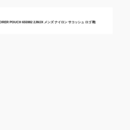
すすめは？
バッグのおすすめは？
RER POUCH 655982 2JMJX メンズ ナイロン サコッシュ ロゴ 鞄