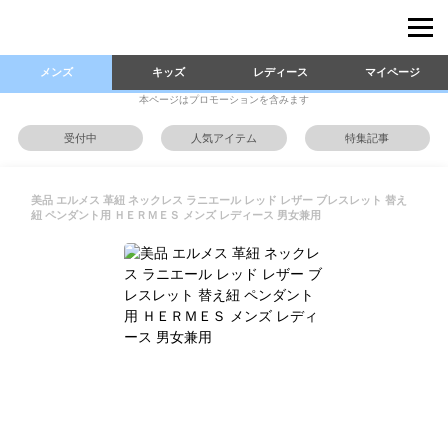
メンズ
キッズ
レディース
マイページ
本ページはプロモーションを含みます
受付中
人気アイテム
特集記事
美品 エルメス 革紐 ネックレス ラニエール レッド レザー ブレスレット 替え
紐 ペンダント用 ＨＥＲＭＥＳ メンズ レディース 男女兼用