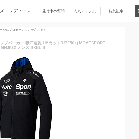
ズ
レディース
受付中の質問
人気アイテム
特集記事
ージはプロモーションを含みます
プパーカー 吸汗速乾 UVカット(UPF50+) MOVESPORT
MNJF22 メンズ BKBL S