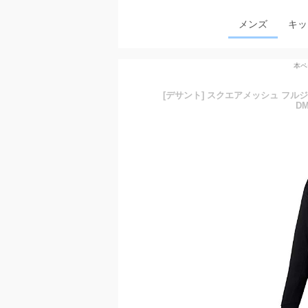
メンズ
キッ
本ペ
[デサント] スクエアメッシュ フルジッ
DM