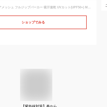
[デサント] スクエアメッシュ フルジップパーカー 吸汗速乾 UVカット(UPF50+) MOVESPORT DMMNJF22 メンズ BKBL S
ショップでみる
【紫外線対策】春から