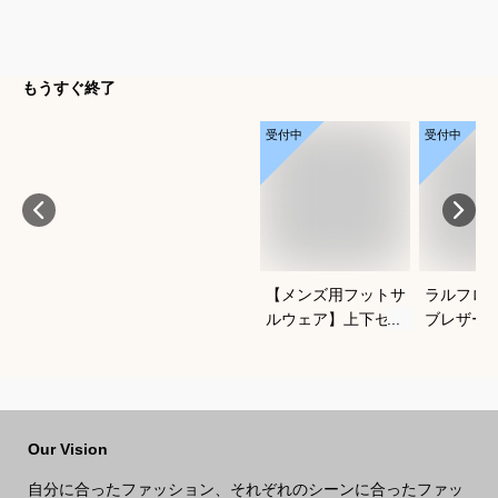
もうすぐ終了
受付中
受付中
【メンズ用フットサ
ラルフロ
ルウェア】上下セッ
ブレザー
トアップのおすすめ
クがかっ
は？
わせやす
ブレのお
Our Vision
自分に合ったファッション、それぞれのシーンに合ったファッ