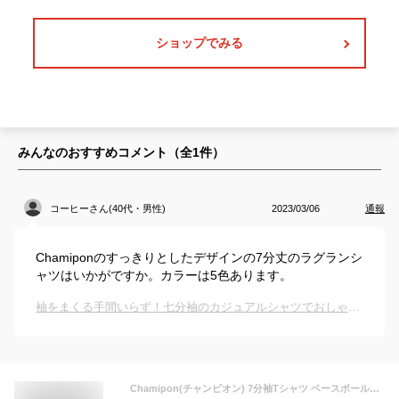
ショップでみる
みんなのおすすめコメント（全
1
件）
コーヒーさん(40代・男性)
2023/03/06
通報
Chamiponのすっきりとしたデザインの7分丈のラグランシ
ャツはいかがですか。カラーは5色あります。
袖をまくる手間いらず！七分袖のカジュアルシャツでおしゃれなものを教えて！
Chamipon(チャンピオン) 7分袖Tシャツ ベースボールラグラン ホワイト/ブラック M