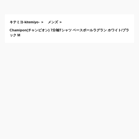
れなものを教えて！
キテミヨ-kitemiyo-
メンズ
Chamipon(チャンピオン) 7分袖Tシャツ ベースボールラグラン ホワイト/ブラ
ック M