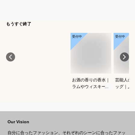
もうすぐ終了
受付中
受付中
お酒の香りの香水｜
芸能人の
ラムやウィスキーな
ッグ｜人
どの香りがする大人
ランドな
向けメンズフレグラ
ルフバッ
ンスのおすすめは？
めは？
Our Vision
自分に合ったファッション、それぞれのシーンに合ったファッ