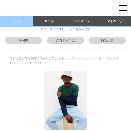
メンズ
キッズ
レディース
マイページ
本ページはプロモーションを含みます
受付中
人気アイテム
特集記事
【SALE／72%OFF】GAP コアコットン カラーブロック セーター ギャップ
トップス ニット ネイビー