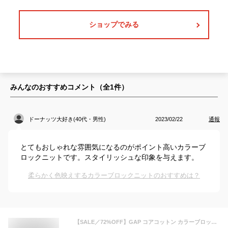
ショップでみる
みんなのおすすめコメント（全
1
件）
ドーナッツ大好き(40代・男性)
2023/02/22
通報
とてもおしゃれな雰囲気になるのがポイント高いカラーブ
ロックニットです。スタイリッシュな印象を与えます。
柔らかく色映えするカラーブロックニットのおすすめは？
【SALE／72%OFF】GAP コアコットン カラーブロック セーター ギャップ トップス ニット ネイビー