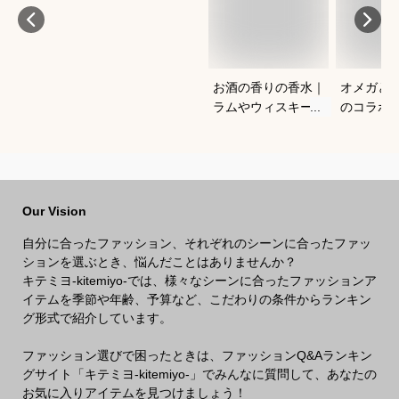
お酒の香りの香水｜
オメガと
ラムやウィスキーな
のコラボ
どの香りがする大人
すすめは
向けメンズフレグラ
ンスのおすすめは？
Our Vision
自分に合ったファッション、それぞれのシーンに合ったファッ
ションを選ぶとき、悩んだことはありませんか？
キテミヨ-kitemiyo-では、様々なシーンに合ったファッションア
イテムを季節や年齢、予算など、こだわりの条件からランキン
グ形式で紹介しています。
ファッション選びで困ったときは、ファッションQ&Aランキン
グサイト「キテミヨ-kitemiyo-」でみんなに質問して、あなたの
お気に入りアイテムを見つけましょう！