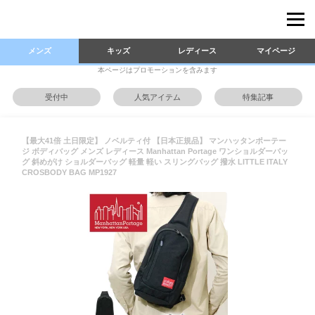
メンズ
キッズ
レディース
マイページ
本ページはプロモーションを含みます
受付中
人気アイテム
特集記事
【最大41倍 土日限定】 ノベルティ付 【日本正規品】 マンハッタンポーテー
ジ ボディバッグ メンズ レディース Manhattan Portage ワンショルダーバッ
グ 斜めがけ ショルダーバッグ 軽量 軽い スリングバッグ 撥水 LITTLE ITALY
CROSBODY BAG MP1927