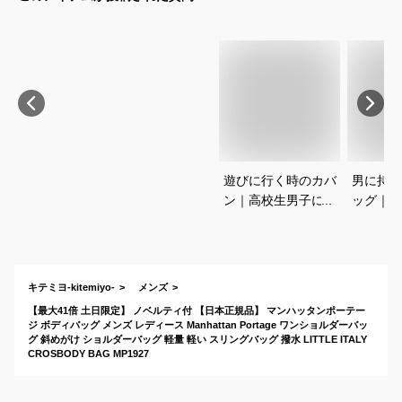
遊びに行く時のカバ
男に持っ
ン｜高校生男子に人
ッグ｜5
気！ショルダーバッ
すすめを
グなど流行りのバッ
さい
グのおすすめは？
キテミヨ-kitemiyo-
メンズ
【最大41倍 土日限定】 ノベルティ付 【日本正規品】 マンハッタンポーテー
ジ ボディバッグ メンズ レディース Manhattan Portage ワンショルダーバッ
グ 斜めがけ ショルダーバッグ 軽量 軽い スリングバッグ 撥水 LITTLE ITALY
CROSBODY BAG MP1927