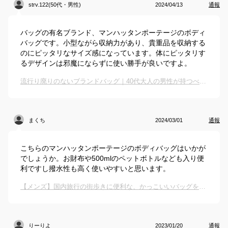
strv.122(50代・男性)
2024/04/13
通報
バッグの有名ブランド、マンハッタンポーテージのボディ
バッグです。小型ながら収納力があり、貴重品を収納する
のにピッタリなサイズ感になっています。体にピッタリす
るデザインは邪魔にならずに使い勝手が良いですよ。
流行り廃りのないブランドバッグ｜40代大人の男性が持つべき長く使えるバッグのおすすめは？
まくち
2024/03/01
通報
こちらのマンハッタンポーテージのボディバッグはいかが
でしょうか。お財布や500mlのペットボトルなども入り便
利ですし撥水性も高く使いやすいと思います。
【メンズ】国内旅行の街歩きに便利な、かっこいいバッグを教えて！
りーりよ
2023/01/20
通報