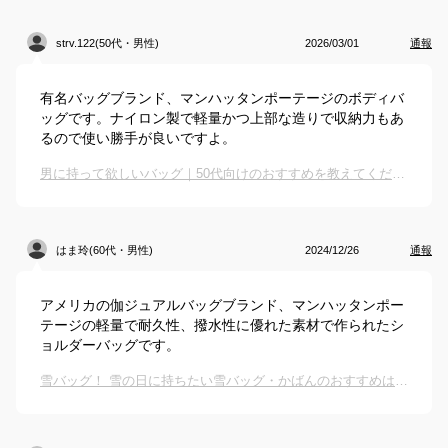
strv.122(50代・男性)
2026/03/01
通報
有名バッグブランド、マンハッタンポーテージのボディバ
ッグです。ナイロン製で軽量かつ上部な造りで収納力もあ
るので使い勝手が良いですよ。
男に持って欲しいバッグ｜50代向けのおすすめを教えてください
はま玲(60代・男性)
2024/12/26
通報
アメリカの伽ジュアルバッグブランド、マンハッタンポー
テージの軽量で耐久性、撥水性に優れた素材で作られたシ
ョルダーバッグです。
雪バッグ！ 雪の日に持ちたい雪バッグ・かばんのおすすめは？（男性向け）