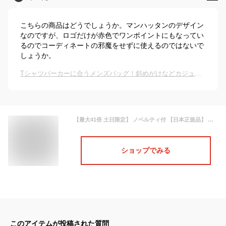
こちらの商品はどうでしょうか。マンハッタンのデザイン
なのですが、ロゴだけが赤色でワンポイントにもなってい
るのでコーディネートの邪魔をせずに使えるのではないで
しょうか。
Tシャツパーカーに合うメンズバッグ！斜めがけなどカジュアルなカバンのおすすめは？
【最大41倍 土日限定】 ノベルティ付 【日本正規品】 マンハッタンポーテージ ボディバッグ メンズ レディース Manhattan Portage ワンショルダーバッグ 斜めがけ ショルダーバッグ 軽量 軽い スリングバッグ 撥水 LITTLE ITALY CROSBODY BAG MP1927
ショップでみる
このアイテムが投稿された質問