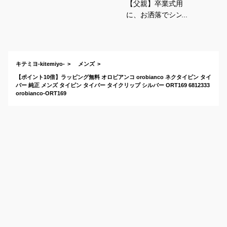
【父親】卒業式用
に、お洒落でシンプ
ルな「ネクタイピ
ン」を教えて！（30
代メンズ・春）
キテミヨ-kitemiyo-
メンズ
【ポイント10倍】ラッピング無料 オロビアンコ orobianco ネクタイピン タイ
バー 純正 メンズ タイピン タイバー タイクリップ シルバー ORT169 6812333
orobianco-ORT169