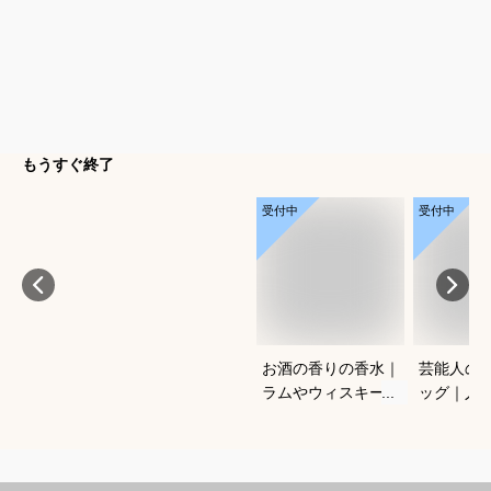
もうすぐ終了
受付中
受付中
お酒の香りの香水｜
芸能人の
ラムやウィスキーな
ッグ｜人
どの香りがする大人
ランドな
向けメンズフレグラ
ルフバッ
ンスのおすすめは？
めは？