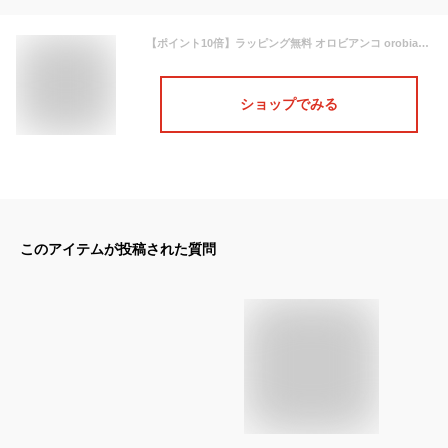
【ポイント10倍】ラッピング無料 オロビアンコ orobianco ネクタイピン タイバー 純正 メンズ タイピン タイバー タイクリップ シルバー ORT169 6812333 orobianco-ORT169
ショップでみる
このアイテムが投稿された質問