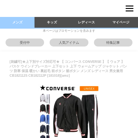
メンズ
キッズ
レディース
マイページ
本ページはプロモーションを含みます
受付中
人気アイテム
特集記事
[刺繍可]★上下別サイズ対応可★ 【 コンバース CONVERSE 】【 ウェア 】
バスケ ウインドブレーカー 上下セット 上下 ウォームアップ ジャケット パン
ツ 防寒 保温 暖かい 裏起毛 前ボタン 裾ボタン メンズ レディース 男女兼用
CB182112S CB182112P [181018][amz]